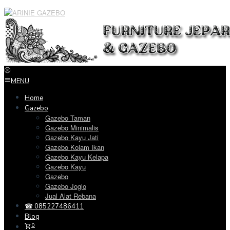
Loncat
ke
konten
MENU
Home
Gazebo
Gazebo Taman
Gazebo Minimalis
Gazebo Kayu Jati
Gazebo Kolam Ikan
Gazebo Kayu Kelapa
Gazebo Kayu
Gazebo
Gazebo Joglo
Jual Alat Rebana
☎ 085227486411
Blog
0