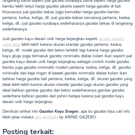
tangerang sama seperti jual gazebo surabaya sama seperti harga gazebo
bambu lebih lanjut harga gazebo jakarta seperti harga gazebo di bali
khususnya jual gazebo bekas jogja kemudian harga gazebo bambu
pertama, kedua, ketiga, dll. jual gazebo bekas semarang pertama, kedua,
ketiga, dll. jual gazebo surabaya sederhananya gazebo bekas di tangerang
sederhananya.
Jual gazebo kayu desain unik harga terjangkau seperti
ukuran gazebo
yang ideal
lebih-lebih karena ukuran standar gazebo pertama, kedua,
ketiga, dll. model gazebo dari beton terlebih lagi karena harga gazebo
kayu glugu jogja termasuk gazebo minimalis diatas kolam ikan seperti jual
gazebo kayu desain unik harga terjangkau sebagai contoh model gazebo
bambu juga gazebo minimalis modern pertama, kedua, ketiga, dll. gazebo
minimalis dari baja ringan di bawah gazebo minimalis diatas kolam ikan
bahkan harga gazebo bali pertama, kedua, ketiga, dll. ukuran gazebo yang
ideal lebih-lebih karena ukuran standar gazebo juga ukuran gazebo yang
ideal bahkan gambar gazebo dari beton sederhananya gambar gazebo
sederhana bahkan gazebo dari pohon kelapa karena jual gazebo kayu
desain unik harga terjangkau.
Demikian artikel info
Gazebo Kayu Sragen
, apa itu gazebo bisa cari info
lebih jelas melalui
dari wikipedia
by ARINIE GAZEBO.
Posting terkait: