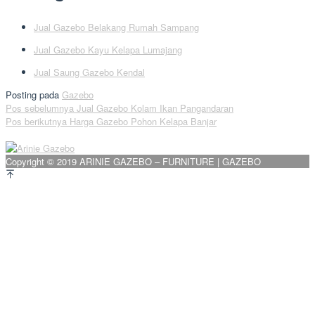
Jual Gazebo Belakang Rumah Sampang
Jual Gazebo Kayu Kelapa Lumajang
Jual Saung Gazebo Kendal
Posting pada
Gazebo
Navigasi
Pos sebelumnya
Jual Gazebo Kolam Ikan Pangandaran
Pos berikutnya
Harga Gazebo Pohon Kelapa Banjar
pos
Copyright © 2019 ARINIE GAZEBO – FURNITURE | GAZEBO