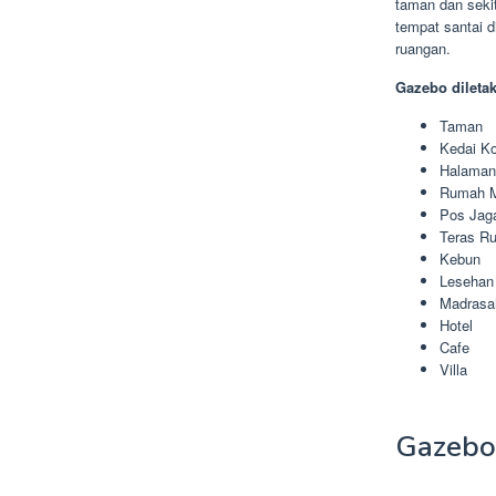
taman dan seki
tempat santai 
ruangan.
Gazebo dileta
Taman
Kedai Ko
Halama
Rumah 
Pos Jag
Teras R
Kebun
Lesehan
Madrasa
Hotel
Cafe
Villa
Gazebo