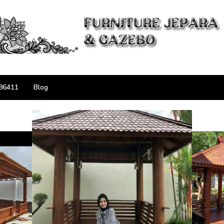
86411
Blog