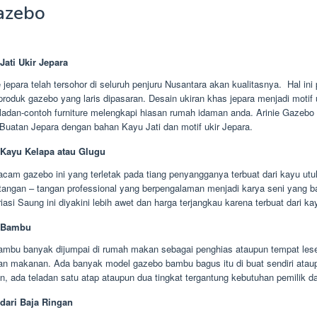
azebo
Jati Ukir Jepara
e jepara telah tersohor di seluruh penjuru Nusantara akan kualitasnya. Hal in
produk gazebo yang laris dipasaran. Desain ukiran khas jepara menjadi motif 
eladan-contoh furniture melengkapi hiasan rumah idaman anda. Arinie Gazeb
uatan Jepara dengan bahan Kayu Jati dan motif ukir Jepara.
Kayu Kelapa atau Glugu
cam gazebo ini yang terletak pada tiang penyangganya terbuat dari kayu utu
itangan – tangan professional yang berpengalaman menjadi karya seni yang 
riasi Saung ini diyakini lebih awet dan harga terjangkau karena terbuat dari ka
 Bambu
ambu banyak dijumpai di rumah makan sebagai penghias ataupun tempat les
an makanan. Ada banyak model gazebo bambu bagus itu di buat sendiri atau
n, ada teladan satu atap ataupun dua tingkat tergantung kebutuhan pemilik d
dari Baja Ringan