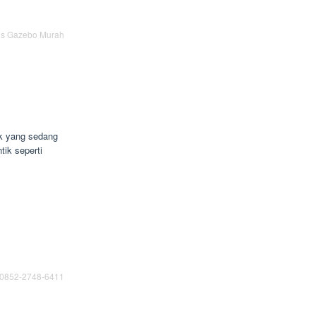
is Gazebo Murah
k yang sedang
ik seperti
0852-2748-6411