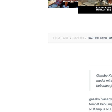
HOMEPAGE
/
GAZEBO
/
GAZEBO KAYU PA
Gazebo Ka
model mini
beberapa j
gazebo biasanya
tempat berkump
☑ Kampus ☑ Ru