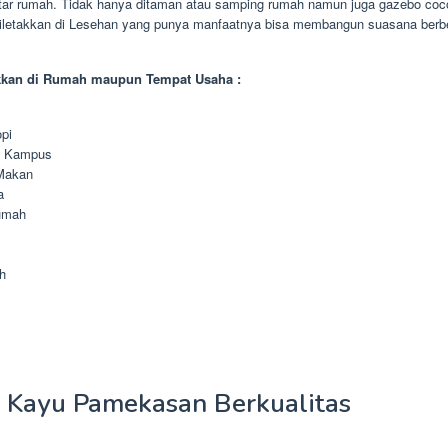
tar rumah. Tidak hanya ditaman atau samping rumah namun juga gazebo coco
diletakkan di Lesehan yang punya manfaatnya bisa membangun suasana berb
kkan di Rumah maupun Tempat Usaha :
pi
n Kampus
Makan
a
umah
h
 Kayu Pamekasan Berkualitas