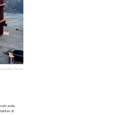
is Gazebo Taman
rumah anda.
takkan di