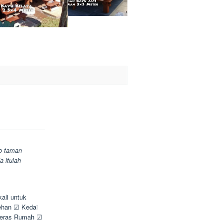
o taman
a itulah
ali untuk
sehan ☑ Kedai
Teras Rumah ☑