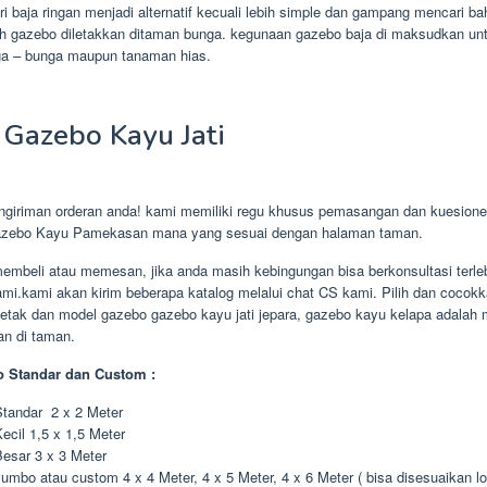
i baja ringan menjadi alternatif kecuali lebih simple dan gampang mencari b
ah gazebo diletakkan ditaman bunga. kegunaan gazebo baja di maksudkan un
a – bunga maupun tanaman hias.
Gazebo Kayu Jati
giriman orderan anda! kami memiliki regu khusus pemasangan dan kuesioner 
zebo Kayu Pamekasan mana yang sesuai dengan halaman taman.
embeli atau memesan, jika anda masih kebingungan bisa berkonsultasi terle
mi.kami akan kirim beberapa katalog melalui chat CS kami. Pilih dan cocok
etak dan model gazebo gazebo kayu jati jepara, gazebo kayu kelapa adalah 
an di taman.
 Standar dan Custom :
tandar 2 x 2 Meter
ecil 1,5 x 1,5 Meter
esar 3 x 3 Meter
umbo atau custom 4 x 4 Meter, 4 x 5 Meter, 4 x 6 Meter ( bisa disesuaikan lo