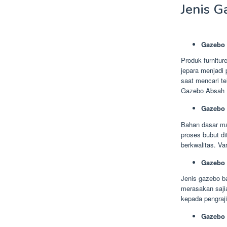
Jenis G
Gazebo 
Produk furnitur
jepara menjadi 
saat mencari t
Gazebo Absah B
Gazebo 
Bahan dasar ma
proses bubut d
berkwalitas. Va
Gazebo
Jenis gazebo b
merasakan saji
kepada pengraji
Gazebo 