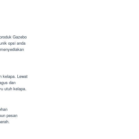
i produk Gazebo
unik opsi anda
o menyediakan
h kelapa. Lewat
bagus dan
yu utuh kelapa.
ehan
pun pesan
aerah.