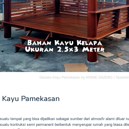
Gazebo Kayu Pamekasan by ARINIE GAZEBO √ Spesial
 Kayu Pamekasan
uatu tempat yang bisa dijadikan sebagai sumber dari atmosfir alami diluar 
suatu kontruksi semi permanent berbentuk menyerupai rumah yang biasa dile