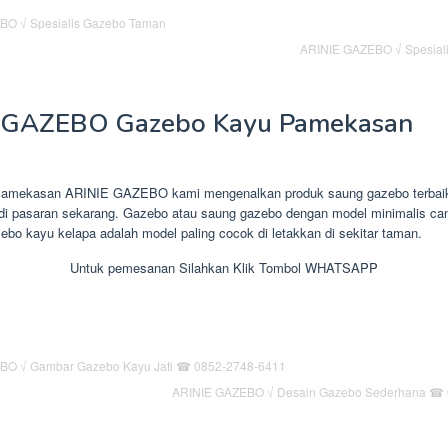
ARINIE GAZEBO √ Spesial
 GAZEBO Gazebo Kayu Pamekasan
amekasan ARINIE GAZEBO kami mengenalkan produk saung gazebo terbai
 di pasaran sekarang. Gazebo atau saung gazebo dengan model minimalis cant
zebo kayu kelapa adalah model paling cocok di letakkan di sekitar taman.
Untuk pemesanan Silahkan Klik Tombol WHATSAPP
ARINIE GAZEBO √ Desain Gazebo Sederhana ☎ 