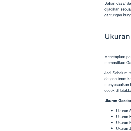
Bahan dasar dar
dijadikan sebu
gantungan bung
Ukuran 
Menetapkan pen
memastikan Ga
Jadi Sebelum m
dengan team ka
menyesuaikan l
cocok di letakk
Ukuran Gazebo
Ukuran S
Ukuran K
Ukuran B
Ukuran J