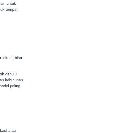
ahan untuk
tuk tempat
lokasi, bisa
bih dahulu
kan kebutuhan
model paling
kasi atau