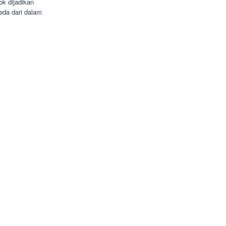
k dijadikan
eda dari dalam