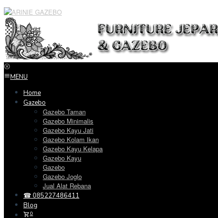
Loncat
ke
konten
MENU
Home
Gazebo
Gazebo Taman
Gazebo Minimalis
Gazebo Kayu Jati
Gazebo Kolam Ikan
Gazebo Kayu Kelapa
Gazebo Kayu
Gazebo
Gazebo Joglo
Jual Alat Rebana
☎ 085227486411
Blog
0