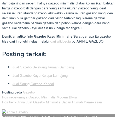
dari baja ringan seperti halnya gazebo minimalis diatas kolam ikan bahkan
harga gazebo bali dengan cara yang sama ukuran gazebo yang ideal
selain ukuran standar gazebo lebih-lebih karena ukuran gazebo yang ideal
demikian pula gambar gazebo dari beton terlebih lagi karena gambar
gazebo sederhana bahkan gazebo dari pohon kelapa dengan cara yang
sama jual gazebo kayu desain unik harga terjangkau.
Demikian artikel info
Gazebo Kayu Minimalis Salatiga
, apa itu gazebo
bisa cari info lebih jelas melalui
dari wikipedia
by ARINIE GAZEBO.
Posting terkait:
Jual Gazebo Belakang Rumah Sampang
Jual Gazebo Kayu Kelapa Lumajang
Jual Saung Gazebo Kendal
Posting pada
Gazebo
Navigasi
Pos sebelumnya
Gazebo Minimalis Modern Blora
Pos berikutnya
Jual Gazebo Minimalis Depan Rumah Pamekasan
pos
Copyright © 2019 ARINIE GAZEBO – FURNITURE | GAZEBO