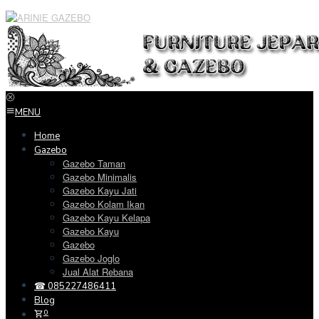
Loncat
ke
konten
MENU
Home
Gazebo
Gazebo Taman
Gazebo Minimalis
Gazebo Kayu Jati
Gazebo Kolam Ikan
Gazebo Kayu Kelapa
Gazebo Kayu
Gazebo
Gazebo Joglo
Jual Alat Rebana
☎ 085227486411
Blog
0