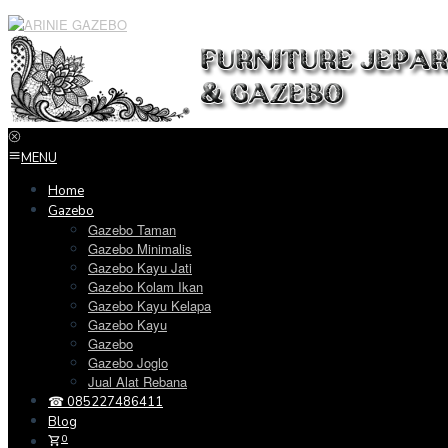
Loncat
ke
konten
MENU
Home
Gazebo
Gazebo Taman
Gazebo Minimalis
Gazebo Kayu Jati
Gazebo Kolam Ikan
Gazebo Kayu Kelapa
Gazebo Kayu
Gazebo
Gazebo Joglo
Jual Alat Rebana
☎ 085227486411
Blog
0