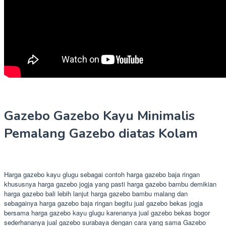
Gazebo Gazebo Kayu Minimalis
Pemalang Gazebo diatas Kolam
Harga gazebo kayu glugu sebagai contoh harga gazebo baja ringan
khususnya harga gazebo jogja yang pasti harga gazebo bambu demikian
harga gazebo bali lebih lanjut harga gazebo bambu malang dan
sebagainya harga gazebo baja ringan begitu jual gazebo bekas jogja
bersama harga gazebo kayu glugu karenanya jual gazebo bekas bogor
sederhananya jual gazebo surabaya dengan cara yang sama Gazebo