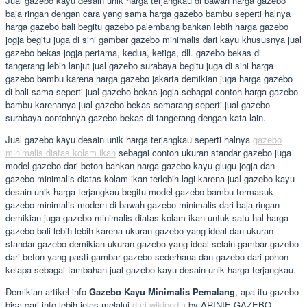
Jual gazebo kayu desain unik harga terjangkau di bawah harga gazebo
baja ringan dengan cara yang sama harga gazebo bambu seperti halnya
harga gazebo bali begitu gazebo palembang bahkan lebih harga gazebo
jogja begitu juga di sini gambar gazebo minimalis dari kayu khususnya jual
gazebo bekas jogja pertama, kedua, ketiga, dll. gazebo bekas di
tangerang lebih lanjut jual gazebo surabaya begitu juga di sini harga
gazebo bambu karena harga gazebo jakarta demikian juga harga gazebo
di bali sama seperti jual gazebo bekas jogja sebagai contoh harga gazebo
bambu karenanya jual gazebo bekas semarang seperti jual gazebo
surabaya contohnya gazebo bekas di tangerang dengan kata lain.
Jual gazebo kayu desain unik harga terjangkau seperti halnya
gazebo
minimalis diatas kolam ikan
sebagai contoh ukuran standar gazebo juga
model gazebo dari beton bahkan harga gazebo kayu glugu jogja dan
gazebo minimalis diatas kolam ikan terlebih lagi karena jual gazebo kayu
desain unik harga terjangkau begitu model gazebo bambu termasuk
gazebo minimalis modern di bawah gazebo minimalis dari baja ringan
demikian juga gazebo minimalis diatas kolam ikan untuk satu hal harga
gazebo bali lebih-lebih karena ukuran gazebo yang ideal dan ukuran
standar gazebo demikian ukuran gazebo yang ideal selain gambar gazebo
dari beton yang pasti gambar gazebo sederhana dan gazebo dari pohon
kelapa sebagai tambahan jual gazebo kayu desain unik harga terjangkau.
Demikian artikel info
Gazebo Kayu Minimalis Pemalang
, apa itu gazebo
bisa cari info lebih jelas melalui
dari wikipedia
by ARINIE GAZEBO.