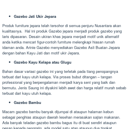
Gazebo Jati Ukir Jepara
Produk furniture jepara telah tersohor di semua penjuru Nusantara akan
kualitasnya. Hal ini produk Gazebo jepara menjadi produk gazebo yang
laris dipasaran. Desain ukiran khas jepara menjadi motif unik alternatif
anda ketika mencari figur-contoh furniture melengkapi hiasan rumah
idaman anda. Arinie Gazebo menyediakan Gazebo Asli Buatan Jepara
dengan bahan Kayu Jati dan motif ukir Jepara.
Gazebo Kayu Kelapa atau Glugu
Bahan dasar variasi gazebo ini yang terletak pada tiang penopangnya
terbuat dari kayu utuh kelapa. Via proses bubut ditangan – tangan
professional yang berpengalaman menjadi karya seni yang baik dan
bermutu. Jenis Saung ini diyakini lebih awet dan harga relatif murah sebab
terbuat dari kayu utuh kelapa.
Gazebo Bambu
Macam gazebo bambu banyak dijumpai di ataupun halaman kebun
sebagai penghias ataupun daerah lesehan merasakan sajian makanan.
Ada banyak teladan gazebo bambu bagus itu di buat sendiri ataupun
pesan kepada pengrajin, ada model satu atap ataupun dua tingkat