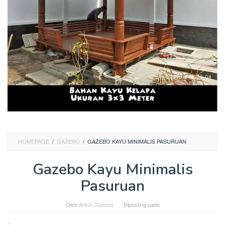
HOMEPAGE
/
GAZEBO
/
GAZEBO KAYU MINIMALIS PASURUAN
Gazebo Kayu Minimalis
Pasuruan
Oleh
Arinie Gazebo
Diposting pada