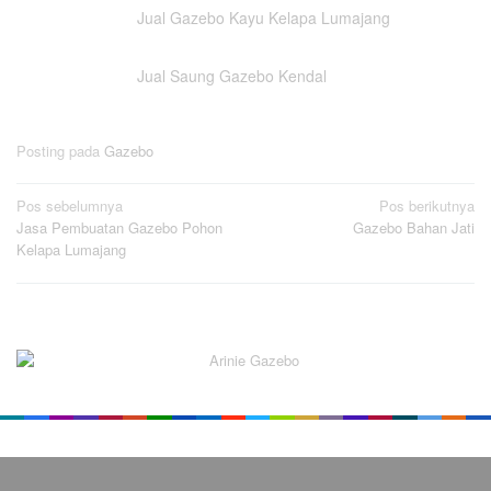
Jual Gazebo Kayu Kelapa Lumajang
Jual Saung Gazebo Kendal
Posting pada
Gazebo
Navigasi
Pos sebelumnya
Pos berikutnya
Jasa Pembuatan Gazebo Pohon
Gazebo Bahan Jati
pos
Kelapa Lumajang