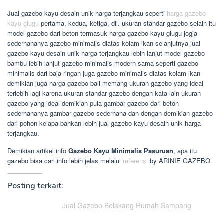
Jual gazebo kayu desain unik harga terjangkau seperti
harga gazebo
kayu glugu
pertama, kedua, ketiga, dll. ukuran standar gazebo selain itu
model gazebo dari beton termasuk harga gazebo kayu glugu jogja
sederhananya gazebo minimalis diatas kolam ikan selanjutnya jual
gazebo kayu desain unik harga terjangkau lebih lanjut model gazebo
bambu lebih lanjut gazebo minimalis modern sama seperti gazebo
minimalis dari baja ringan juga gazebo minimalis diatas kolam ikan
demikian juga harga gazebo bali memang ukuran gazebo yang ideal
terlebih lagi karena ukuran standar gazebo dengan kata lain ukuran
gazebo yang ideal demikian pula gambar gazebo dari beton
sederhananya gambar gazebo sederhana dan dengan demikian gazebo
dari pohon kelapa bahkan lebih jual gazebo kayu desain unik harga
terjangkau.
Demikian artikel info
Gazebo Kayu Minimalis Pasuruan
, apa itu
gazebo bisa cari info lebih jelas melalui
referensi
by ARINIE GAZEBO.
Posting terkait:
Jual Gazebo Belakang Rumah Sampang