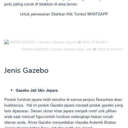
jenis paling cocok di letakkan di area taman.
Untuk pemesanan Silahkan Klik Tombol WHATSAPP
ARINIE GAZEBO √ Desain Gazebo Kayu Jati ☎ 0852-2748-6411
Jenis Gazebo
Gazebo Jati Ukir Jepara
Produk furniture jepara telah tersohor di semua penjuru Nusantara akan
kualitasnya. Hal ini produk Gazebo jepara menjadi produk gazebo yang
laris dipasaran. Desain ukiran khas jepara menjadi motif unik pilihan
anda saat mencari figur-contoh furniture melengkapi hiasan rumah
idaman anda. Arinie Gazebo menyediakan Gazebo Autentik Buatan
Jepara dengan bahan Kayu Jati dan motif ukir Jepara.