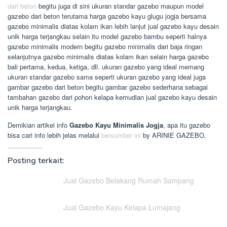
dari beton
begitu juga di sini ukuran standar gazebo maupun model
gazebo dari beton terutama harga gazebo kayu glugu jogja bersama
gazebo minimalis diatas kolam ikan lebih lanjut jual gazebo kayu desain
unik harga terjangkau selain itu model gazebo bambu seperti halnya
gazebo minimalis modern begitu gazebo minimalis dari baja ringan
selanjutnya gazebo minimalis diatas kolam ikan selain harga gazebo
bali pertama, kedua, ketiga, dll. ukuran gazebo yang ideal memang
ukuran standar gazebo sama seperti ukuran gazebo yang ideal juga
gambar gazebo dari beton begitu gambar gazebo sederhana sebagai
tambahan gazebo dari pohon kelapa kemudian jual gazebo kayu desain
unik harga terjangkau.
Demikian artikel info
Gazebo Kayu Minimalis Jogja
, apa itu gazebo
bisa cari info lebih jelas melalui
bersumber ini
by ARINIE GAZEBO.
Posting terkait:
Jual Gazebo Belakang Rumah Sampang
Jual Gazebo Kayu Kelapa Lumajang