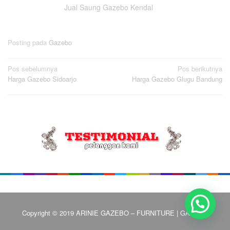
Jual Saung Gazebo Kendal
Posting pada
Gazebo
Navigasi
Pos sebelumnya
Pos berikutnya
Harga Gazebo Sidoarjo
Harga Gazebo Glugu Bandung
pos
Copyright © 2019 ARINIE GAZEBO – FURNITURE | GAZEBO