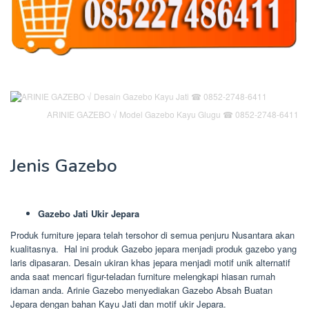
ARINIE GAZEBO √ Model Gazebo Kayu Glugu ☎ 0852-2748-6411
Jenis Gazebo
Gazebo Jati Ukir Jepara
Produk furniture jepara telah tersohor di semua penjuru Nusantara akan
kualitasnya. Hal ini produk Gazebo jepara menjadi produk gazebo yang
laris dipasaran. Desain ukiran khas jepara menjadi motif unik alternatif
anda saat mencari figur-teladan furniture melengkapi hiasan rumah
idaman anda. Arinie Gazebo menyediakan Gazebo Absah Buatan
Jepara dengan bahan Kayu Jati dan motif ukir Jepara.