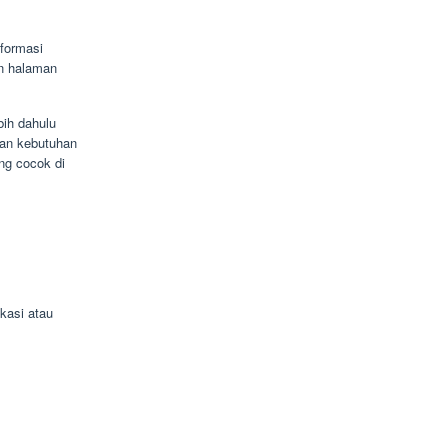
formasi
n halaman
bih dahulu
kan kebutuhan
ng cocok di
kasi atau