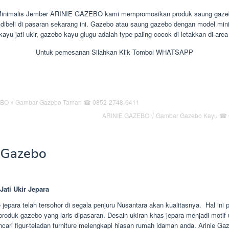
inimalis Jember ARINIE GAZEBO kami mempromosikan produk saung gazeb
dibeli di pasaran sekarang ini. Gazebo atau saung gazebo dengan model mini
kayu jati ukir, gazebo kayu glugu adalah type paling cocok di letakkan di are
Untuk pemesanan Silahkan Klik Tombol WHATSAPP
ARINIE GAZEBO √ Gambar Gazebo Kayu ☎ 
Gazebo
Jati Ukir Jepara
e jepara telah tersohor di segala penjuru Nusantara akan kualitasnya. Hal ini
produk gazebo yang laris dipasaran. Desain ukiran khas jepara menjadi motif u
cari figur-teladan furniture melengkapi hiasan rumah idaman anda. Arinie Ga