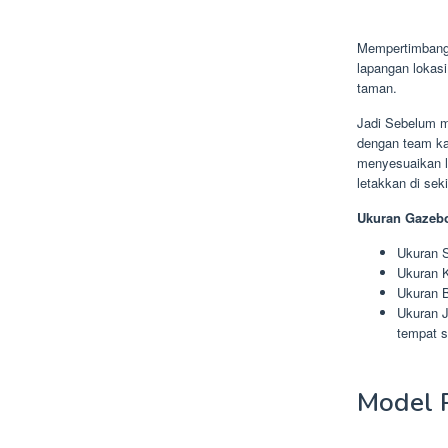
Mempertimbangk
lapangan lokas
taman.
Jadi Sebelum m
dengan team ka
menyesuaikan l
letakkan di sek
Ukuran Gazebo
Ukuran S
Ukuran K
Ukuran B
Ukuran J
tempat s
Model 