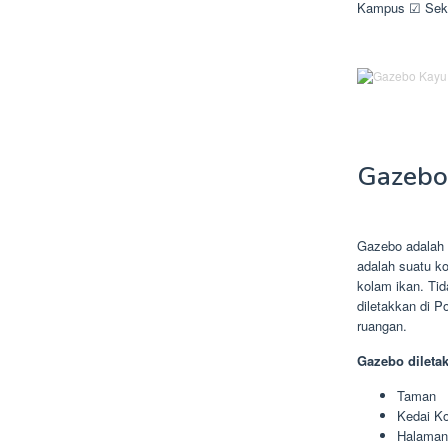
Kampus ☑ Sekol
Gazebo
Gazebo adalah 
adalah suatu k
kolam ikan. Ti
diletakkan di 
ruangan.
Gazebo dileta
Taman
Kedai Ko
Halama