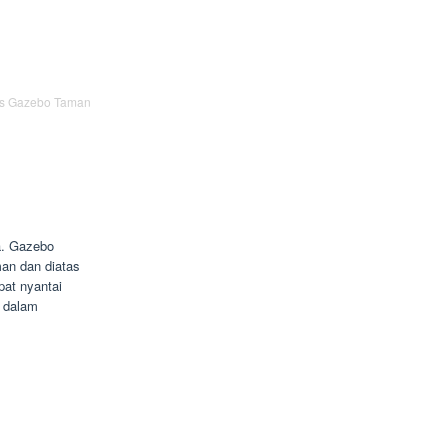
is Gazebo Taman
a. Gazebo
man dan diatas
pat nyantai
 dalam