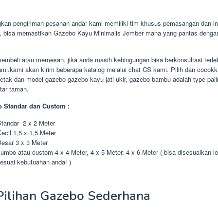
an pengiriman pesanan anda! kami memiliki tim khusus pemasangan dan in
i, bisa memastikan Gazebo Kayu Minimalis Jember mana yang pantas denga
embeli atau memesan, jika anda masih kebingungan bisa berkonsultasi terle
mi.kami akan kirim beberapa katalog melalui chat CS kami. Pilih dan cocok
etak dan model gazebo gazebo kayu jati ukir, gazebo bambu adalah type pali
itar taman.
 Standar dan Custom :
tandar 2 x 2 Meter
ecil 1,5 x 1,5 Meter
esar 3 x 3 Meter
umbo atau custom 4 x 4 Meter, 4 x 5 Meter, 4 x 6 Meter ( bisa disesuaikan lo
esuai kebutuahan anda! )
Pilihan Gazebo Sederhana