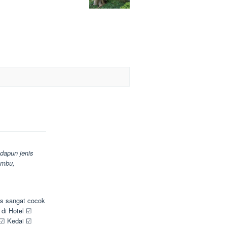
dapun jenis
ambu,
is sangat cocok
 di Hotel ☑
 ☑ Kedai ☑