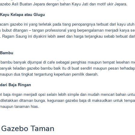
zebo Asli Buatan Jepara dengan bahan Kayu Jati dan motif ukir Jepara.
Kayu Kelapa atau Glugu
cam gazebo ini yang terletak pada tiang penopangnya terbuat dari kayu utuh
s bubut ditangan – tangan professional yang berpengalaman menjadi karya s
. Ragam Saung ini diyakini lebih awet dan harga terjangkau sebab terbuat dar
 Bambu
ambu banyak dijumpai di cafe sebagai penghias maupun tempat lesehan me
anyak teladan gazebo bambu baik itu di buat sendiri maupun pesan terhadap 
 maupun dua tingkat tergantung keperluan pemilik daerah.
dari Baja Ringan
i baja ringan menjadi opsi selain lebih simple dan mudah mencari bahan unt
diletakkan ditaman bunga. kegunaan gazebo baja di maksudkan untuk tempa
maupun tanaman hias.
 Gazebo Taman