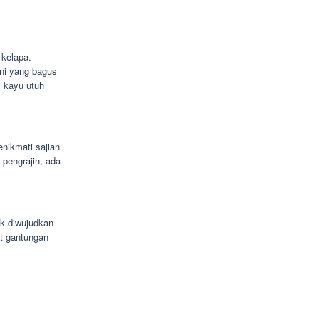
 kelapa.
eni yang bagus
i kayu utuh
nikmati sajian
pengrajin, ada
uk diwujudkan
t gantungan