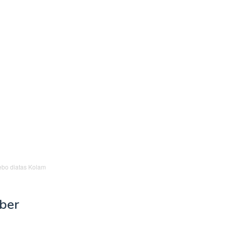
bo diatas Kolam
ber