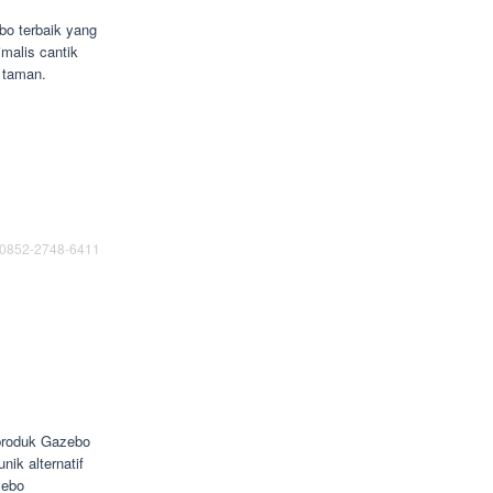
o terbaik yang
malis cantik
a taman.
0852-2748-6411
 produk Gazebo
nik alternatif
zebo