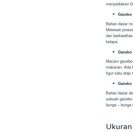
menyediakan Ga
Gazebo 
Bahan dasar ma
Melewati prose
dan berkwalitas
kelapa.
Gazebo
Macam gazebo b
makanan. Ada b
figur satu atap
Gazebo 
Bahan dasar dar
sebuah gazebo 
bunga – bunga 
Ukuran