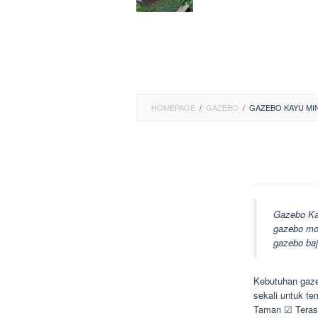
HOMEPAGE
/
GAZEBO
/
GAZEBO KAYU MI
Gazebo Ka
gazebo mod
gazebo baj
Kebutuhan gaze
sekali untuk t
Taman ☑ Teras