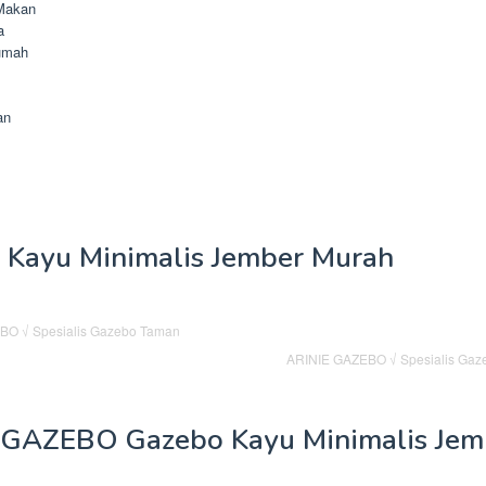
Makan
a
umah
an
 Kayu Minimalis Jember Murah
ARINIE GAZEBO √ Spesialis Gaze
 GAZEBO Gazebo Kayu Minimalis Jem