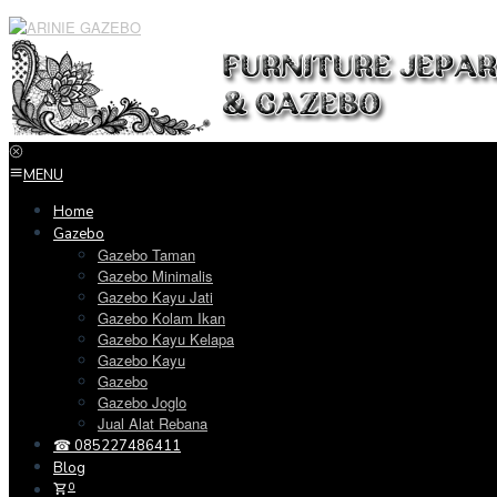
Loncat
ke
konten
MENU
Home
Gazebo
Gazebo Taman
Gazebo Minimalis
Gazebo Kayu Jati
Gazebo Kolam Ikan
Gazebo Kayu Kelapa
Gazebo Kayu
Gazebo
Gazebo Joglo
Jual Alat Rebana
☎ 085227486411
Blog
0