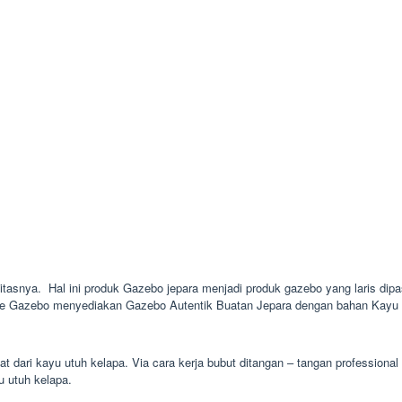
itasnya. Hal ini produk Gazebo jepara menjadi produk gazebo yang laris dipas
ie Gazebo menyediakan Gazebo Autentik Buatan Jepara dengan bahan Kayu Ja
t dari kayu utuh kelapa. Via cara kerja bubut ditangan – tangan profession
u utuh kelapa.