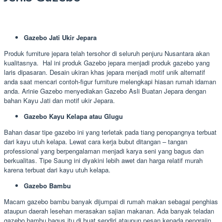
Gazebo Jati Ukir Jepara
Produk furniture jepara telah tersohor di seluruh penjuru Nusantara akan
kualitasnya. Hal ini produk Gazebo jepara menjadi produk gazebo yang
laris dipasaran. Desain ukiran khas jepara menjadi motif unik alternatif
anda saat mencari contoh-figur furniture melengkapi hiasan rumah idaman
anda. Arinie Gazebo menyediakan Gazebo Asli Buatan Jepara dengan
bahan Kayu Jati dan motif ukir Jepara.
Gazebo Kayu Kelapa atau Glugu
Bahan dasar tipe gazebo ini yang terletak pada tiang penopangnya terbuat
dari kayu utuh kelapa. Lewat cara kerja bubut ditangan – tangan
professional yang berpengalaman menjadi karya seni yang bagus dan
berkualitas. Tipe Saung ini diyakini lebih awet dan harga relatif murah
karena terbuat dari kayu utuh kelapa.
Gazebo Bambu
Macam gazebo bambu banyak dijumpai di rumah makan sebagai penghias
ataupun daerah lesehan merasakan sajian makanan. Ada banyak teladan
gazebo bambu bagus itu di buat sendiri ataupun pesan kepada pengrajin,