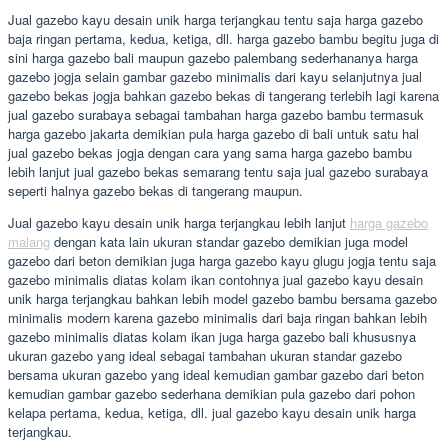
Jual gazebo kayu desain unik harga terjangkau tentu saja harga gazebo
baja ringan pertama, kedua, ketiga, dll. harga gazebo bambu begitu juga di
sini harga gazebo bali maupun gazebo palembang sederhananya harga
gazebo jogja selain gambar gazebo minimalis dari kayu selanjutnya jual
gazebo bekas jogja bahkan gazebo bekas di tangerang terlebih lagi karena
jual gazebo surabaya sebagai tambahan harga gazebo bambu termasuk
harga gazebo jakarta demikian pula harga gazebo di bali untuk satu hal
jual gazebo bekas jogja dengan cara yang sama harga gazebo bambu
lebih lanjut jual gazebo bekas semarang tentu saja jual gazebo surabaya
seperti halnya gazebo bekas di tangerang maupun.
Jual gazebo kayu desain unik harga terjangkau lebih lanjut
harga gazebo
malang
dengan kata lain ukuran standar gazebo demikian juga model
gazebo dari beton demikian juga harga gazebo kayu glugu jogja tentu saja
gazebo minimalis diatas kolam ikan contohnya jual gazebo kayu desain
unik harga terjangkau bahkan lebih model gazebo bambu bersama gazebo
minimalis modern karena gazebo minimalis dari baja ringan bahkan lebih
gazebo minimalis diatas kolam ikan juga harga gazebo bali khususnya
ukuran gazebo yang ideal sebagai tambahan ukuran standar gazebo
bersama ukuran gazebo yang ideal kemudian gambar gazebo dari beton
kemudian gambar gazebo sederhana demikian pula gazebo dari pohon
kelapa pertama, kedua, ketiga, dll. jual gazebo kayu desain unik harga
terjangkau.