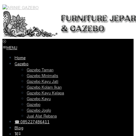
Loncat
ke
konten
MENU
Home
Gazebo
Gazebo Taman
Gazebo Minimalis
Gazebo Kayu Jati
Gazebo Kolam Ikan
Gazebo Kayu Kelapa
Gazebo Kayu
Gazebo
Gazebo Joglo
Jual Alat Rebana
☎ 085227486411
Blog
0