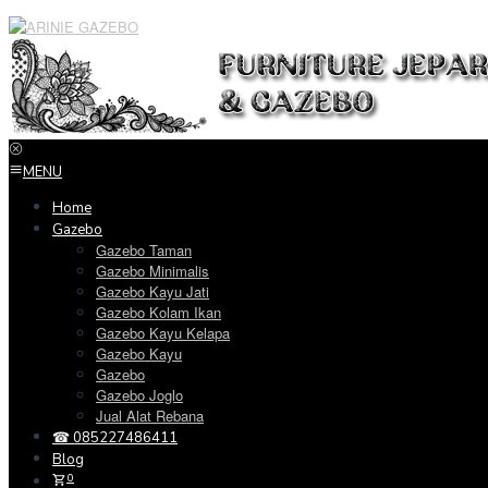
Loncat
ke
konten
MENU
Home
Gazebo
Gazebo Taman
Gazebo Minimalis
Gazebo Kayu Jati
Gazebo Kolam Ikan
Gazebo Kayu Kelapa
Gazebo Kayu
Gazebo
Gazebo Joglo
Jual Alat Rebana
☎ 085227486411
Blog
0