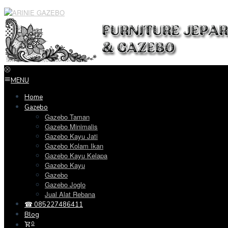
Loncat
ke
konten
MENU
Home
Gazebo
Gazebo Taman
Gazebo Minimalis
Gazebo Kayu Jati
Gazebo Kolam Ikan
Gazebo Kayu Kelapa
Gazebo Kayu
Gazebo
Gazebo Joglo
Jual Alat Rebana
☎ 085227486411
Blog
0