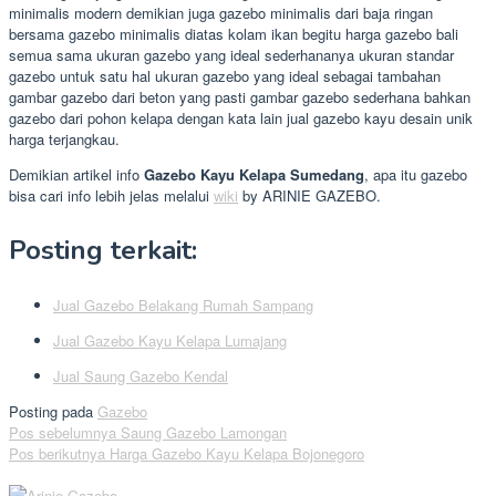
minimalis modern demikian juga gazebo minimalis dari baja ringan
bersama gazebo minimalis diatas kolam ikan begitu harga gazebo bali
semua sama ukuran gazebo yang ideal sederhananya ukuran standar
gazebo untuk satu hal ukuran gazebo yang ideal sebagai tambahan
gambar gazebo dari beton yang pasti gambar gazebo sederhana bahkan
gazebo dari pohon kelapa dengan kata lain jual gazebo kayu desain unik
harga terjangkau.
Demikian artikel info
Gazebo Kayu Kelapa Sumedang
, apa itu gazebo
bisa cari info lebih jelas melalui
wiki
by ARINIE GAZEBO.
Posting terkait:
Jual Gazebo Belakang Rumah Sampang
Jual Gazebo Kayu Kelapa Lumajang
Jual Saung Gazebo Kendal
Posting pada
Gazebo
Navigasi
Pos sebelumnya
Saung Gazebo Lamongan
Pos berikutnya
Harga Gazebo Kayu Kelapa Bojonegoro
pos