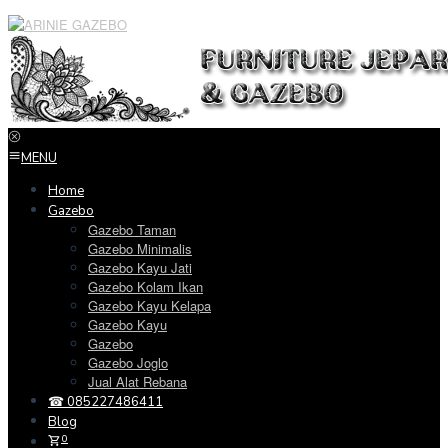
Loncat
ke
konten
MENU
Home
Gazebo
Gazebo Taman
Gazebo Minimalis
Gazebo Kayu Jati
Gazebo Kolam Ikan
Gazebo Kayu Kelapa
Gazebo Kayu
Gazebo
Gazebo Joglo
Jual Alat Rebana
☎ 085227486411
Blog
0