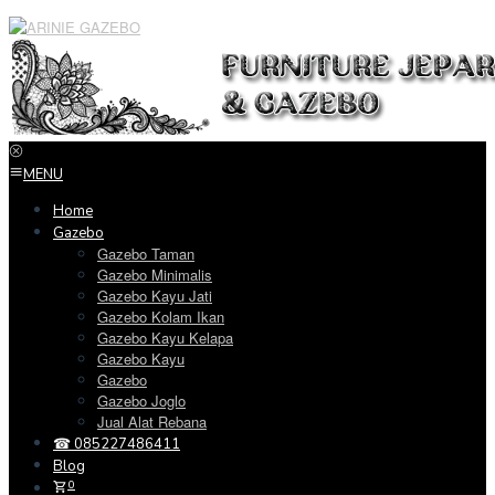
Loncat
ke
konten
MENU
Home
Gazebo
Gazebo Taman
Gazebo Minimalis
Gazebo Kayu Jati
Gazebo Kolam Ikan
Gazebo Kayu Kelapa
Gazebo Kayu
Gazebo
Gazebo Joglo
Jual Alat Rebana
☎ 085227486411
Blog
0