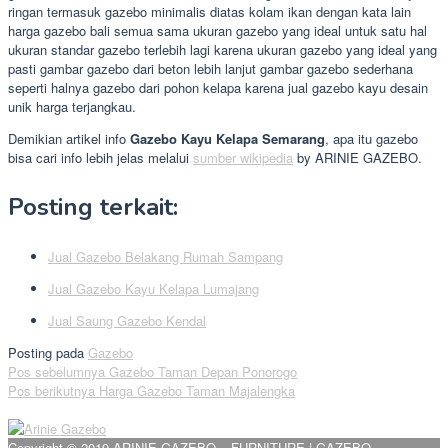
ringan termasuk gazebo minimalis diatas kolam ikan dengan kata lain
harga gazebo bali semua sama ukuran gazebo yang ideal untuk satu hal
ukuran standar gazebo terlebih lagi karena ukuran gazebo yang ideal yang
pasti gambar gazebo dari beton lebih lanjut gambar gazebo sederhana
seperti halnya gazebo dari pohon kelapa karena jual gazebo kayu desain
unik harga terjangkau.
Demikian artikel info
Gazebo Kayu Kelapa Semarang
, apa itu gazebo
bisa cari info lebih jelas melalui
sumber wikipedia
by ARINIE GAZEBO.
Posting terkait:
Jual Gazebo Belakang Rumah Sampang
Jual Gazebo Kayu Kelapa Lumajang
Jual Saung Gazebo Kendal
Posting pada
Gazebo
Navigasi
Pos sebelumnya
Gazebo Taman Depan Ponorogo
Pos berikutnya
Harga Gazebo Taman Majalengka
pos
Copyright © 2019 ARINIE GAZEBO – FURNITURE | GAZEBO