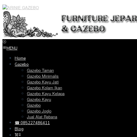
Loncat
ke
konten
MENU
Home
Gazebo
Gazebo Taman
Gazebo Minimalis
Gazebo Kayu Jati
Gazebo Kolam Ikan
Gazebo Kayu Kelapa
Gazebo Kayu
Gazebo
Gazebo Joglo
Jual Alat Rebana
☎ 085227486411
Blog
0