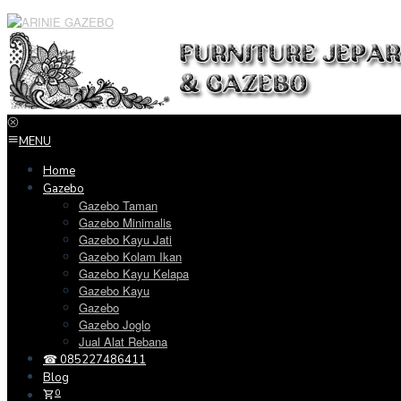
Loncat
ke
konten
MENU
Home
Gazebo
Gazebo Taman
Gazebo Minimalis
Gazebo Kayu Jati
Gazebo Kolam Ikan
Gazebo Kayu Kelapa
Gazebo Kayu
Gazebo
Gazebo Joglo
Jual Alat Rebana
☎ 085227486411
Blog
0