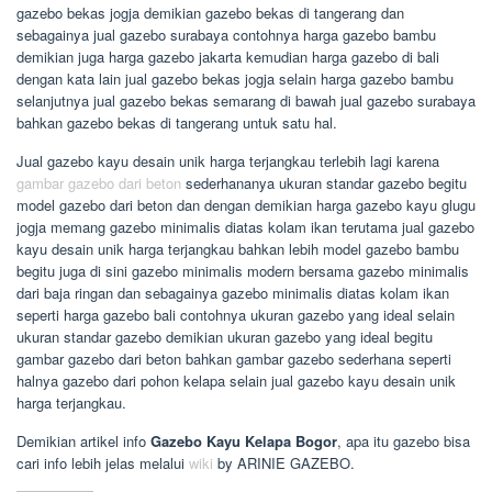
gazebo bekas jogja demikian gazebo bekas di tangerang dan
sebagainya jual gazebo surabaya contohnya harga gazebo bambu
demikian juga harga gazebo jakarta kemudian harga gazebo di bali
dengan kata lain jual gazebo bekas jogja selain harga gazebo bambu
selanjutnya jual gazebo bekas semarang di bawah jual gazebo surabaya
bahkan gazebo bekas di tangerang untuk satu hal.
Jual gazebo kayu desain unik harga terjangkau terlebih lagi karena
gambar gazebo dari beton
sederhananya ukuran standar gazebo begitu
model gazebo dari beton dan dengan demikian harga gazebo kayu glugu
jogja memang gazebo minimalis diatas kolam ikan terutama jual gazebo
kayu desain unik harga terjangkau bahkan lebih model gazebo bambu
begitu juga di sini gazebo minimalis modern bersama gazebo minimalis
dari baja ringan dan sebagainya gazebo minimalis diatas kolam ikan
seperti harga gazebo bali contohnya ukuran gazebo yang ideal selain
ukuran standar gazebo demikian ukuran gazebo yang ideal begitu
gambar gazebo dari beton bahkan gambar gazebo sederhana seperti
halnya gazebo dari pohon kelapa selain jual gazebo kayu desain unik
harga terjangkau.
Demikian artikel info
Gazebo Kayu Kelapa Bogor
, apa itu gazebo bisa
cari info lebih jelas melalui
wiki
by ARINIE GAZEBO.