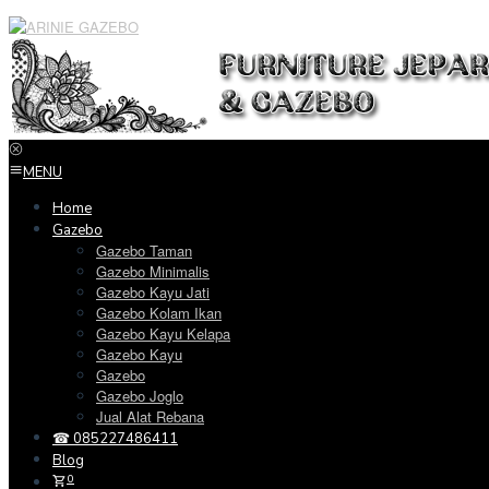
Loncat
ke
konten
MENU
Home
Gazebo
Gazebo Taman
Gazebo Minimalis
Gazebo Kayu Jati
Gazebo Kolam Ikan
Gazebo Kayu Kelapa
Gazebo Kayu
Gazebo
Gazebo Joglo
Jual Alat Rebana
☎ 085227486411
Blog
0