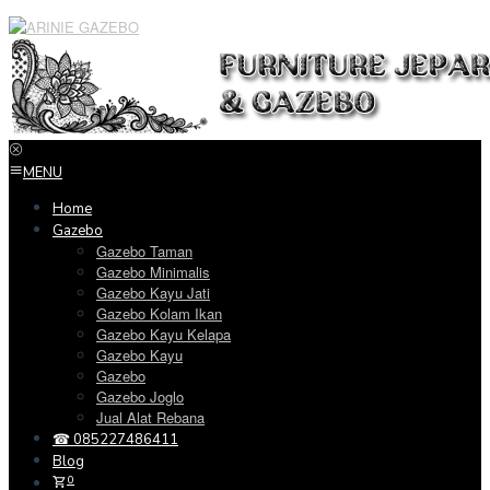
Loncat
ke
konten
MENU
Home
Gazebo
Gazebo Taman
Gazebo Minimalis
Gazebo Kayu Jati
Gazebo Kolam Ikan
Gazebo Kayu Kelapa
Gazebo Kayu
Gazebo
Gazebo Joglo
Jual Alat Rebana
☎ 085227486411
Blog
0