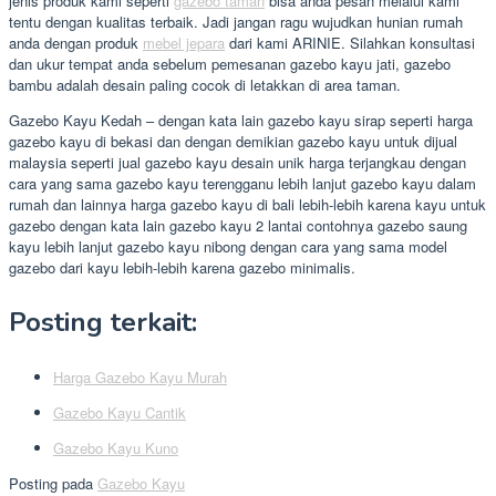
jenis produk kami seperti
gazebo taman
bisa anda pesan melalui kami
tentu dengan kualitas terbaik. Jadi jangan ragu wujudkan hunian rumah
anda dengan produk
mebel jepara
dari kami ARINIE. Silahkan konsultasi
dan ukur tempat anda sebelum pemesanan gazebo kayu jati, gazebo
bambu adalah desain paling cocok di letakkan di area taman.
Gazebo Kayu Kedah – dengan kata lain gazebo kayu sirap seperti harga
gazebo kayu di bekasi dan dengan demikian gazebo kayu untuk dijual
malaysia seperti jual gazebo kayu desain unik harga terjangkau dengan
cara yang sama gazebo kayu terengganu lebih lanjut gazebo kayu dalam
rumah dan lainnya harga gazebo kayu di bali lebih-lebih karena kayu untuk
gazebo dengan kata lain gazebo kayu 2 lantai contohnya gazebo saung
kayu lebih lanjut gazebo kayu nibong dengan cara yang sama model
gazebo dari kayu lebih-lebih karena gazebo minimalis.
Posting terkait:
Harga Gazebo Kayu Murah
Gazebo Kayu Cantik
Gazebo Kayu Kuno
Posting pada
Gazebo Kayu