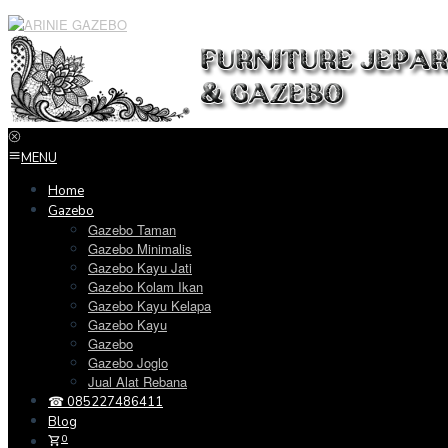
Loncat
ke
konten
MENU
Home
Gazebo
Gazebo Taman
Gazebo Minimalis
Gazebo Kayu Jati
Gazebo Kolam Ikan
Gazebo Kayu Kelapa
Gazebo Kayu
Gazebo
Gazebo Joglo
Jual Alat Rebana
☎ 085227486411
Blog
0