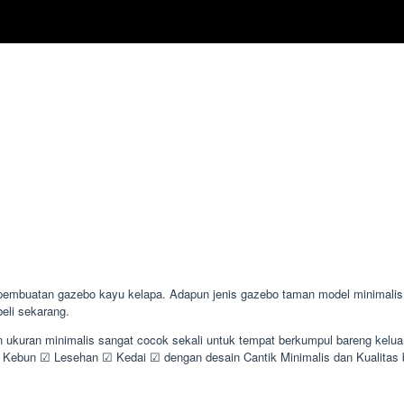
buatan gazebo kayu kelapa. Adapun jenis gazebo taman model minimalis ad
beli sekarang.
n ukuran minimalis sangat cocok sekali untuk tempat berkumpul bareng kelu
ebun ☑ Lesehan ☑ Kedai ☑ dengan desain Cantik Minimalis dan Kualita