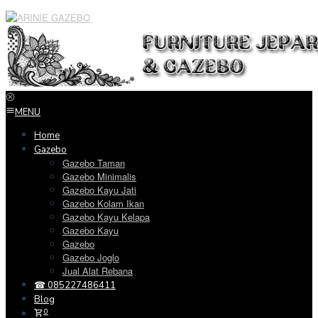
Loncat
ke
konten
MENU
Home
Gazebo
Gazebo Taman
Gazebo Minimalis
Gazebo Kayu Jati
Gazebo Kolam Ikan
Gazebo Kayu Kelapa
Gazebo Kayu
Gazebo
Gazebo Joglo
Jual Alat Rebana
☎ 085227486411
Blog
0