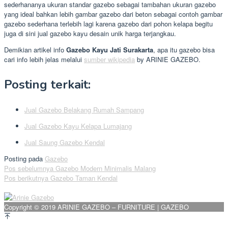
sederhananya ukuran standar gazebo sebagai tambahan ukuran gazebo
yang ideal bahkan lebih gambar gazebo dari beton sebagai contoh gambar
gazebo sederhana terlebih lagi karena gazebo dari pohon kelapa begitu
juga di sini jual gazebo kayu desain unik harga terjangkau.
Demikian artikel info
Gazebo Kayu Jati Surakarta
, apa itu gazebo bisa
cari info lebih jelas melalui
sumber wikipedia
by ARINIE GAZEBO.
Posting terkait:
Jual Gazebo Belakang Rumah Sampang
Jual Gazebo Kayu Kelapa Lumajang
Jual Saung Gazebo Kendal
Posting pada
Gazebo
Navigasi
Pos sebelumnya
Gazebo Modern Minimalis Malang
Pos berikutnya
Gazebo Taman Kendal
pos
Copyright © 2019 ARINIE GAZEBO – FURNITURE | GAZEBO