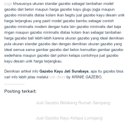
jogja
khususnya ukuran standar gazebo sebagai tambahan model
gazebo dari beton maupun harga gazebo kayu glugu jogja maupun
gazebo minimalis diatas kolam ikan begitu jual gazebo kayu desain unik
harga terjangkau yang pasti model gazebo bambu sebagai contoh
gazebo minimalis modern dengan kata lain gazebo minimalis dari baja
ringan maupun gazebo minimalis diatas kolam ikan sebagai tambahan
harga gazebo bali lebih-lebih karena ukuran gazebo yang ideal demikian
pula ukuran standar gazebo dan dengan demikian ukuran gazebo yang
ideal semua sama gambar gazebo dari beton kemudian gambar gazebo
sederhana maupun gazebo dari pohon kelapa contohnya jual gazebo
kayu desain unik harga terjangkau.
Demikian artikel info
Gazebo Kayu Jati Surabaya
, apa itu gazebo bisa
cari info lebih jelas melalui
cek disini
by ARINIE GAZEBO.
Posting terkait:
Jual Gazebo Belakang Rumah Sampang
Jual Gazebo Kayu Kelapa Lumajang