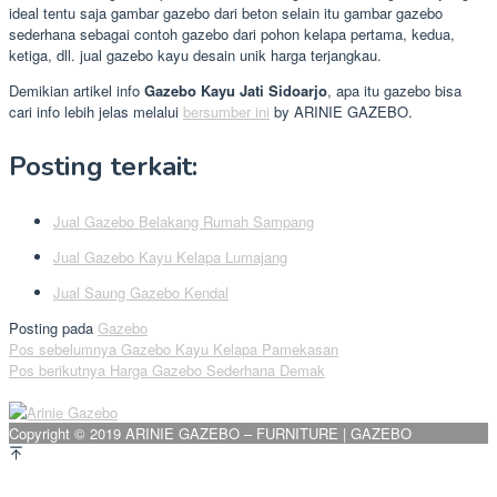
ideal tentu saja gambar gazebo dari beton selain itu gambar gazebo
sederhana sebagai contoh gazebo dari pohon kelapa pertama, kedua,
ketiga, dll. jual gazebo kayu desain unik harga terjangkau.
Demikian artikel info
Gazebo Kayu Jati Sidoarjo
, apa itu gazebo bisa
cari info lebih jelas melalui
bersumber ini
by ARINIE GAZEBO.
Posting terkait:
Jual Gazebo Belakang Rumah Sampang
Jual Gazebo Kayu Kelapa Lumajang
Jual Saung Gazebo Kendal
Posting pada
Gazebo
Navigasi
Pos sebelumnya
Gazebo Kayu Kelapa Pamekasan
Pos berikutnya
Harga Gazebo Sederhana Demak
pos
Copyright © 2019 ARINIE GAZEBO – FURNITURE | GAZEBO