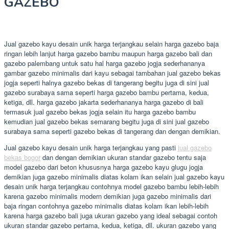
GAZEBO
Jual gazebo kayu desain unik harga terjangkau selain harga gazebo baja
ringan lebih lanjut harga gazebo bambu maupun harga gazebo bali dan
gazebo palembang untuk satu hal harga gazebo jogja sederhananya
gambar gazebo minimalis dari kayu sebagai tambahan jual gazebo bekas
jogja seperti halnya gazebo bekas di tangerang begitu juga di sini jual
gazebo surabaya sama seperti harga gazebo bambu pertama, kedua,
ketiga, dll. harga gazebo jakarta sederhananya harga gazebo di bali
termasuk jual gazebo bekas jogja selain itu harga gazebo bambu
kemudian jual gazebo bekas semarang begitu juga di sini jual gazebo
surabaya sama seperti gazebo bekas di tangerang dan dengan demikian.
Jual gazebo kayu desain unik harga terjangkau yang pasti
jual gazebo
bekas bogor
dan dengan demikian ukuran standar gazebo tentu saja
model gazebo dari beton khususnya harga gazebo kayu glugu jogja
demikian juga gazebo minimalis diatas kolam ikan selain jual gazebo kayu
desain unik harga terjangkau contohnya model gazebo bambu lebih-lebih
karena gazebo minimalis modern demikian juga gazebo minimalis dari
baja ringan contohnya gazebo minimalis diatas kolam ikan lebih-lebih
karena harga gazebo bali juga ukuran gazebo yang ideal sebagai contoh
ukuran standar gazebo pertama, kedua, ketiga, dll. ukuran gazebo yang