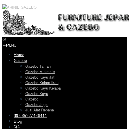
Loncat
ke
konten
MENU
Home
Gazebo
Gazebo Taman
Gazebo Minimalis
Gazebo Kayu Jati
Gazebo Kolam Ikan
Gazebo Kayu Kelapa
Gazebo Kayu
Gazebo
Gazebo Joglo
Jual Alat Rebana
☎ 085227486411
Blog
0