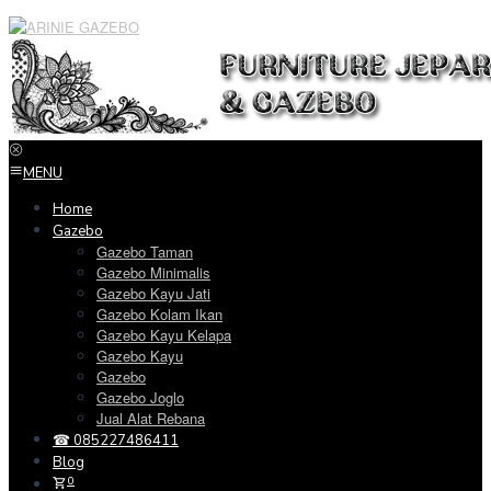
Loncat
ke
konten
MENU
Home
Gazebo
Gazebo Taman
Gazebo Minimalis
Gazebo Kayu Jati
Gazebo Kolam Ikan
Gazebo Kayu Kelapa
Gazebo Kayu
Gazebo
Gazebo Joglo
Jual Alat Rebana
☎ 085227486411
Blog
0