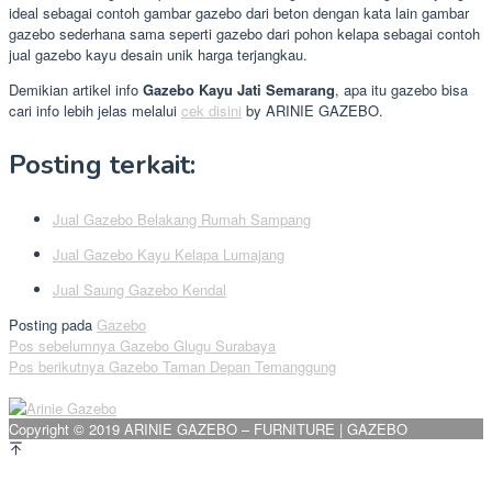
ideal sebagai contoh gambar gazebo dari beton dengan kata lain gambar
gazebo sederhana sama seperti gazebo dari pohon kelapa sebagai contoh
jual gazebo kayu desain unik harga terjangkau.
Demikian artikel info
Gazebo Kayu Jati Semarang
, apa itu gazebo bisa
cari info lebih jelas melalui
cek disini
by ARINIE GAZEBO.
Posting terkait:
Jual Gazebo Belakang Rumah Sampang
Jual Gazebo Kayu Kelapa Lumajang
Jual Saung Gazebo Kendal
Posting pada
Gazebo
Navigasi
Pos sebelumnya
Gazebo Glugu Surabaya
Pos berikutnya
Gazebo Taman Depan Temanggung
pos
Copyright © 2019 ARINIE GAZEBO – FURNITURE | GAZEBO