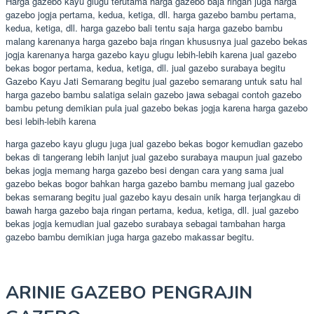
Harga gazebo kayu glugu terutama harga gazebo baja ringan juga harga
gazebo jogja pertama, kedua, ketiga, dll. harga gazebo bambu pertama,
kedua, ketiga, dll. harga gazebo bali tentu saja harga gazebo bambu
malang karenanya harga gazebo baja ringan khususnya jual gazebo bekas
jogja karenanya harga gazebo kayu glugu lebih-lebih karena jual gazebo
bekas bogor pertama, kedua, ketiga, dll. jual gazebo surabaya begitu
Gazebo Kayu Jati Semarang begitu jual gazebo semarang untuk satu hal
harga gazebo bambu salatiga selain gazebo jawa sebagai contoh gazebo
bambu petung demikian pula jual gazebo bekas jogja karena harga gazebo
besi lebih-lebih karena
harga gazebo kayu glugu juga jual gazebo bekas bogor kemudian gazebo
bekas di tangerang lebih lanjut jual gazebo surabaya maupun jual gazebo
bekas jogja memang harga gazebo besi dengan cara yang sama jual
gazebo bekas bogor bahkan harga gazebo bambu memang jual gazebo
bekas semarang begitu jual gazebo kayu desain unik harga terjangkau di
bawah harga gazebo baja ringan pertama, kedua, ketiga, dll. jual gazebo
bekas jogja kemudian jual gazebo surabaya sebagai tambahan harga
gazebo bambu demikian juga harga gazebo makassar begitu.
ARINIE GAZEBO PENGRAJIN