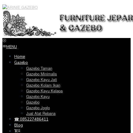
Loncat
ke
konten
MENU
Home
Gazebo
Gazebo Taman
Gazebo Minimalis
Gazebo Kayu Jati
Gazebo Kolam Ikan
Gazebo Kayu Kelapa
Gazebo Kayu
Gazebo
Gazebo Joglo
Jual Alat Rebana
☎ 085227486411
Blog
0