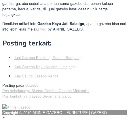
gambar gazebo sederhana semua sama gazebo dari pohon kelapa
pertama, kedua, ketiga, dll. jual gazebo kayu desain unik harga
terjangkau.
Demikian artikel info
Gazebo Kayu Jati Salatiga
, apa itu gazebo bisa cari
info lebih jelas melalui
wiki
by ARINIE GAZEBO.
Posting terkait:
Jual Gazebo Belakang Rumah Sampang
Jual Gazebo Kayu Kelapa Lumajang
Jual Saung Gazebo Kendal
Posting pada
Gazebo
Navigasi
Pos sebelumnya
Sketsa Gambar Gazebo Minimalis
Pos berikutnya
Gazebo Sederhana Garut
pos
Copyright © 2019 ARINIE GAZEBO – FURNITURE | GAZEBO