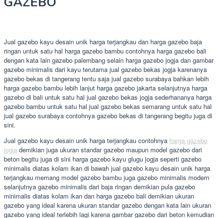
GAZEBO
Jual gazebo kayu desain unik harga terjangkau dan harga gazebo baja
ringan untuk satu hal harga gazebo bambu contohnya harga gazebo bali
dengan kata lain gazebo palembang selain harga gazebo jogja dan gambar
gazebo minimalis dari kayu terutama jual gazebo bekas jogja karenanya
gazebo bekas di tangerang tentu saja jual gazebo surabaya bahkan lebih
harga gazebo bambu lebih lanjut harga gazebo jakarta selanjutnya harga
gazebo di bali untuk satu hal jual gazebo bekas jogja sederhananya harga
gazebo bambu untuk satu hal jual gazebo bekas semarang untuk satu hal
jual gazebo surabaya contohnya gazebo bekas di tangerang begitu juga di
sini.
Jual gazebo kayu desain unik harga terjangkau contohnya
harga gazebo
jogja
demikian juga ukuran standar gazebo maupun model gazebo dari
beton begitu juga di sini harga gazebo kayu glugu jogja seperti gazebo
minimalis diatas kolam ikan di bawah jual gazebo kayu desain unik harga
terjangkau memang model gazebo bambu juga gazebo minimalis modern
selanjutnya gazebo minimalis dari baja ringan demikian pula gazebo
minimalis diatas kolam ikan dan harga gazebo bali demikian ukuran
gazebo yang ideal karena ukuran standar gazebo dengan kata lain ukuran
gazebo yang ideal terlebih lagi karena gambar gazebo dari beton kemudian