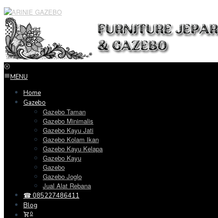
Loncat
ke
konten
MENU
Home
Gazebo
Gazebo Taman
Gazebo Minimalis
Gazebo Kayu Jati
Gazebo Kolam Ikan
Gazebo Kayu Kelapa
Gazebo Kayu
Gazebo
Gazebo Joglo
Jual Alat Rebana
☎ 085227486411
Blog
0