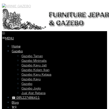
Loncat
ke
konten
MENU
Home
Gazebo
Gazebo Taman
Gazebo Minimalis
Gazebo Kayu Jati
Gazebo Kolam Ikan
Gazebo Kayu Kelapa
Gazebo Kayu
Gazebo
Gazebo Joglo
Jual Alat Rebana
☎ 085227486411
Blog
0