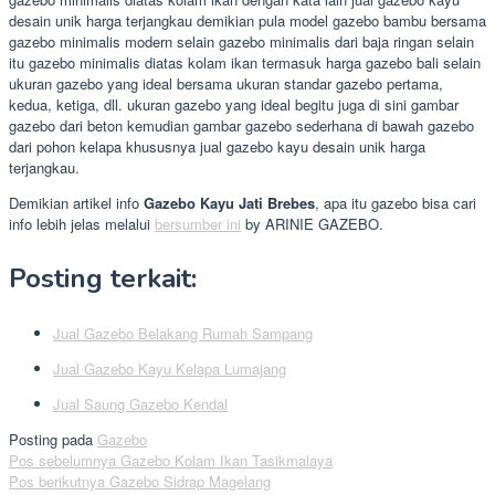
desain unik harga terjangkau demikian pula model gazebo bambu bersama
gazebo minimalis modern selain gazebo minimalis dari baja ringan selain
itu gazebo minimalis diatas kolam ikan termasuk harga gazebo bali selain
ukuran gazebo yang ideal bersama ukuran standar gazebo pertama,
kedua, ketiga, dll. ukuran gazebo yang ideal begitu juga di sini gambar
gazebo dari beton kemudian gambar gazebo sederhana di bawah gazebo
dari pohon kelapa khususnya jual gazebo kayu desain unik harga
terjangkau.
Demikian artikel info
Gazebo Kayu Jati Brebes
, apa itu gazebo bisa cari
info lebih jelas melalui
bersumber ini
by ARINIE GAZEBO.
Posting terkait:
Jual Gazebo Belakang Rumah Sampang
Jual Gazebo Kayu Kelapa Lumajang
Jual Saung Gazebo Kendal
Posting pada
Gazebo
Navigasi
Pos sebelumnya
Gazebo Kolam Ikan Tasikmalaya
Pos berikutnya
Gazebo Sidrap Magelang