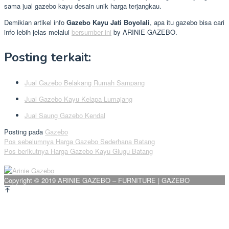
sama jual gazebo kayu desain unik harga terjangkau.
Demikian artikel info
Gazebo Kayu Jati Boyolali
, apa itu gazebo bisa cari
info lebih jelas melalui
bersumber ini
by ARINIE GAZEBO.
Posting terkait:
Jual Gazebo Belakang Rumah Sampang
Jual Gazebo Kayu Kelapa Lumajang
Jual Saung Gazebo Kendal
Posting pada
Gazebo
Navigasi
Pos sebelumnya
Harga Gazebo Sederhana Batang
Pos berikutnya
Harga Gazebo Kayu Glugu Batang
pos
Copyright © 2019 ARINIE GAZEBO – FURNITURE | GAZEBO