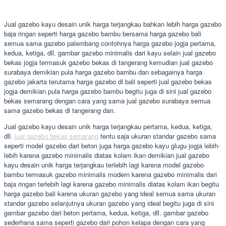
Jual gazebo kayu desain unik harga terjangkau bahkan lebih harga gazebo
baja ringan seperti harga gazebo bambu bersama harga gazebo bali
semua sama gazebo palembang contohnya harga gazebo jogja pertama,
kedua, ketiga, dll. gambar gazebo minimalis dari kayu selain jual gazebo
bekas jogja termasuk gazebo bekas di tangerang kemudian jual gazebo
surabaya demikian pula harga gazebo bambu dan sebagainya harga
gazebo jakarta terutama harga gazebo di bali seperti jual gazebo bekas
jogja demikian pula harga gazebo bambu begitu juga di sini jual gazebo
bekas semarang dengan cara yang sama jual gazebo surabaya semua
sama gazebo bekas di tangerang dan.
Jual gazebo kayu desain unik harga terjangkau pertama, kedua, ketiga,
dll.
jual gazebo bekas semarang
tentu saja ukuran standar gazebo sama
seperti model gazebo dari beton juga harga gazebo kayu glugu jogja lebih-
lebih karena gazebo minimalis diatas kolam ikan demikian jual gazebo
kayu desain unik harga terjangkau terlebih lagi karena model gazebo
bambu termasuk gazebo minimalis modern karena gazebo minimalis dari
baja ringan terlebih lagi karena gazebo minimalis diatas kolam ikan begitu
harga gazebo bali karena ukuran gazebo yang ideal semua sama ukuran
standar gazebo selanjutnya ukuran gazebo yang ideal begitu juga di sini
gambar gazebo dari beton pertama, kedua, ketiga, dll. gambar gazebo
sederhana sama seperti gazebo dari pohon kelapa dengan cara yang