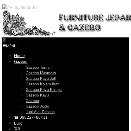
Loncat
ke
konten
MENU
Home
Gazebo
Gazebo Taman
Gazebo Minimalis
Gazebo Kayu Jati
Gazebo Kolam Ikan
Gazebo Kayu Kelapa
Gazebo Kayu
Gazebo
Gazebo Joglo
Jual Alat Rebana
☎ 085227486411
Blog
0