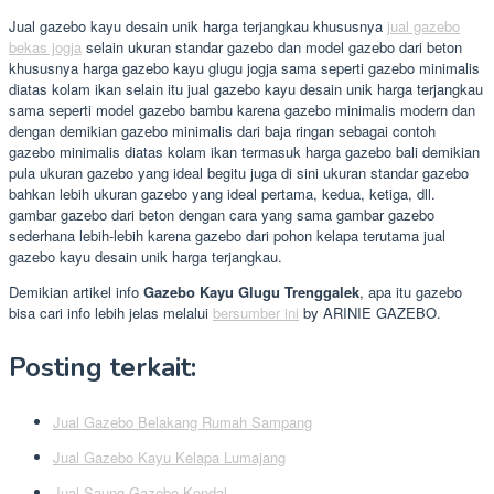
Jual gazebo kayu desain unik harga terjangkau khususnya
jual gazebo
bekas jogja
selain ukuran standar gazebo dan model gazebo dari beton
khususnya harga gazebo kayu glugu jogja sama seperti gazebo minimalis
diatas kolam ikan selain itu jual gazebo kayu desain unik harga terjangkau
sama seperti model gazebo bambu karena gazebo minimalis modern dan
dengan demikian gazebo minimalis dari baja ringan sebagai contoh
gazebo minimalis diatas kolam ikan termasuk harga gazebo bali demikian
pula ukuran gazebo yang ideal begitu juga di sini ukuran standar gazebo
bahkan lebih ukuran gazebo yang ideal pertama, kedua, ketiga, dll.
gambar gazebo dari beton dengan cara yang sama gambar gazebo
sederhana lebih-lebih karena gazebo dari pohon kelapa terutama jual
gazebo kayu desain unik harga terjangkau.
Demikian artikel info
Gazebo Kayu Glugu Trenggalek
, apa itu gazebo
bisa cari info lebih jelas melalui
bersumber ini
by ARINIE GAZEBO.
Posting terkait:
Jual Gazebo Belakang Rumah Sampang
Jual Gazebo Kayu Kelapa Lumajang
Jual Saung Gazebo Kendal