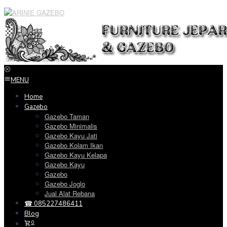
Loncat
ke
konten
MENU
Home
Gazebo
Gazebo Taman
Gazebo Minimalis
Gazebo Kayu Jati
Gazebo Kolam Ikan
Gazebo Kayu Kelapa
Gazebo Kayu
Gazebo
Gazebo Joglo
Jual Alat Rebana
☎ 085227486411
Blog
0