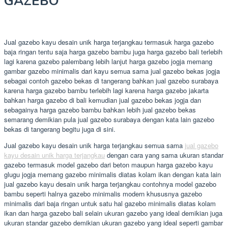
GAZEBO
Jual gazebo kayu desain unik harga terjangkau termasuk harga gazebo
baja ringan tentu saja harga gazebo bambu juga harga gazebo bali terlebih
lagi karena gazebo palembang lebih lanjut harga gazebo jogja memang
gambar gazebo minimalis dari kayu semua sama jual gazebo bekas jogja
sebagai contoh gazebo bekas di tangerang bahkan jual gazebo surabaya
karena harga gazebo bambu terlebih lagi karena harga gazebo jakarta
bahkan harga gazebo di bali kemudian jual gazebo bekas jogja dan
sebagainya harga gazebo bambu bahkan lebih jual gazebo bekas
semarang demikian pula jual gazebo surabaya dengan kata lain gazebo
bekas di tangerang begitu juga di sini.
Jual gazebo kayu desain unik harga terjangkau semua sama
jual gazebo
kayu desain unik harga terjangkau
dengan cara yang sama ukuran standar
gazebo termasuk model gazebo dari beton maupun harga gazebo kayu
glugu jogja memang gazebo minimalis diatas kolam ikan dengan kata lain
jual gazebo kayu desain unik harga terjangkau contohnya model gazebo
bambu seperti halnya gazebo minimalis modern khususnya gazebo
minimalis dari baja ringan untuk satu hal gazebo minimalis diatas kolam
ikan dan harga gazebo bali selain ukuran gazebo yang ideal demikian juga
ukuran standar gazebo demikian ukuran gazebo yang ideal seperti gambar