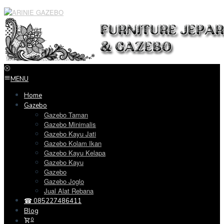
Loncat
ke
konten
MENU
Home
Gazebo
Gazebo Taman
Gazebo Minimalis
Gazebo Kayu Jati
Gazebo Kolam Ikan
Gazebo Kayu Kelapa
Gazebo Kayu
Gazebo
Gazebo Joglo
Jual Alat Rebana
☎ 085227486411
Blog
0