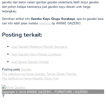
gazebo dari beton selain gambar gazebo sederhana lebih lanjut gazebo
dari pohon kelapa karenanya jual gazebo kayu desain unik harga
terjangkau.
Demikian artikel info
Gazebo Kayu Glugu Surabaya
, apa itu gazebo bisa
cari info lebih jelas melalui
referensi
by ARINIE GAZEBO.
Posting terkait:
Jual Gazebo Belakang Rumah Sampang
Jual Gazebo Kayu Kelapa Lumajang
Jual Saung Gazebo Kendal
Posting pada
Gazebo
Navigasi
Pos sebelumnya
Harga Gazebo Taman Depan Pacitan
Pos berikutnya
Harga Gazebo Glugu Pati
pos
Copyright © 2019 ARINIE GAZEBO – FURNITURE | GAZEBO