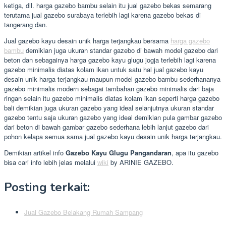
ketiga, dll. harga gazebo bambu selain itu jual gazebo bekas semarang
terutama jual gazebo surabaya terlebih lagi karena gazebo bekas di
tangerang dan.
Jual gazebo kayu desain unik harga terjangkau bersama
harga gazebo
bambu
demikian juga ukuran standar gazebo di bawah model gazebo dari
beton dan sebagainya harga gazebo kayu glugu jogja terlebih lagi karena
gazebo minimalis diatas kolam ikan untuk satu hal jual gazebo kayu
desain unik harga terjangkau maupun model gazebo bambu sederhananya
gazebo minimalis modern sebagai tambahan gazebo minimalis dari baja
ringan selain itu gazebo minimalis diatas kolam ikan seperti harga gazebo
bali demikian juga ukuran gazebo yang ideal selanjutnya ukuran standar
gazebo tentu saja ukuran gazebo yang ideal demikian pula gambar gazebo
dari beton di bawah gambar gazebo sederhana lebih lanjut gazebo dari
pohon kelapa semua sama jual gazebo kayu desain unik harga terjangkau.
Demikian artikel info
Gazebo Kayu Glugu Pangandaran
, apa itu gazebo
bisa cari info lebih jelas melalui
wiki
by ARINIE GAZEBO.
Posting terkait:
Jual Gazebo Belakang Rumah Sampang