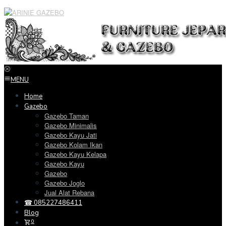
Loncat
ke
konten
MENU
Home
Gazebo
Gazebo Taman
Gazebo Minimalis
Gazebo Kayu Jati
Gazebo Kolam Ikan
Gazebo Kayu Kelapa
Gazebo Kayu
Gazebo
Gazebo Joglo
Jual Alat Rebana
☎ 085227486411
Blog
0