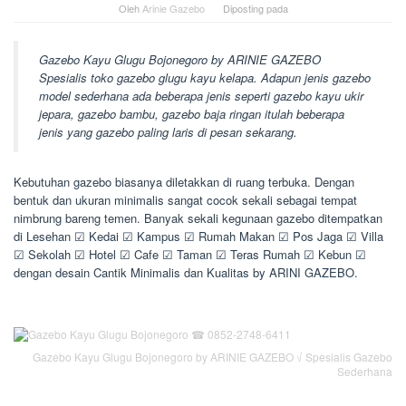
Oleh
Arinie Gazebo
Diposting pada
Gazebo Kayu Glugu Bojonegoro by ARINIE GAZEBO
Spesialis toko gazebo glugu kayu kelapa. Adapun jenis gazebo
model sederhana ada beberapa jenis seperti gazebo kayu ukir
jepara, gazebo bambu, gazebo baja ringan itulah beberapa
jenis yang gazebo paling laris di pesan sekarang.
Kebutuhan gazebo biasanya diletakkan di ruang terbuka. Dengan
bentuk dan ukuran minimalis sangat cocok sekali sebagai tempat
nimbrung bareng temen. Banyak sekali kegunaan gazebo ditempatkan
di Lesehan ☑ Kedai ☑ Kampus ☑ Rumah Makan ☑ Pos Jaga ☑ Villa
☑ Sekolah ☑ Hotel ☑ Cafe ☑ Taman ☑ Teras Rumah ☑ Kebun ☑
dengan desain Cantik Minimalis dan Kualitas by ARINI GAZEBO.
Gazebo Kayu Glugu Bojonegoro by ARINIE GAZEBO √ Spesialis Gazebo
Sederhana