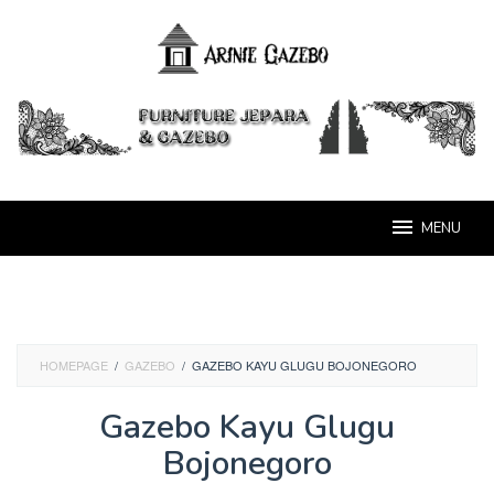
Loncat
ke
konten
MENU
HOMEPAGE
/
GAZEBO
/
GAZEBO KAYU GLUGU BOJONEGORO
Gazebo Kayu Glugu
Bojonegoro