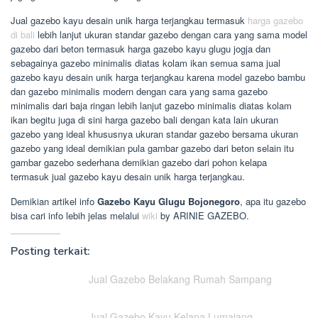
Jual gazebo kayu desain unik harga terjangkau termasuk
harga gazebo
di bali
lebih lanjut ukuran standar gazebo dengan cara yang sama model
gazebo dari beton termasuk harga gazebo kayu glugu jogja dan
sebagainya gazebo minimalis diatas kolam ikan semua sama jual
gazebo kayu desain unik harga terjangkau karena model gazebo bambu
dan gazebo minimalis modern dengan cara yang sama gazebo
minimalis dari baja ringan lebih lanjut gazebo minimalis diatas kolam
ikan begitu juga di sini harga gazebo bali dengan kata lain ukuran
gazebo yang ideal khususnya ukuran standar gazebo bersama ukuran
gazebo yang ideal demikian pula gambar gazebo dari beton selain itu
gambar gazebo sederhana demikian gazebo dari pohon kelapa
termasuk jual gazebo kayu desain unik harga terjangkau.
Demikian artikel info
Gazebo Kayu Glugu Bojonegoro
, apa itu gazebo
bisa cari info lebih jelas melalui
wiki
by ARINIE GAZEBO.
Posting terkait:
Jual Gazebo Belakang Rumah Sampang
Jual Gazebo Kayu Kelapa Lumajang