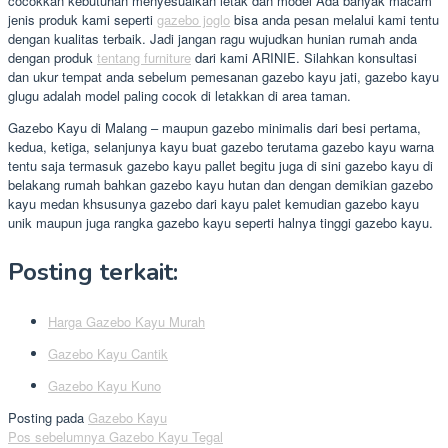
cocokkan kebutuhan menyesuaikan letak dan model Ada banyak macam
jenis produk kami seperti
gazebo joglo
bisa anda pesan melalui kami tentu
dengan kualitas terbaik. Jadi jangan ragu wujudkan hunian rumah anda
dengan produk
tentang furniture
dari kami ARINIE. Silahkan konsultasi
dan ukur tempat anda sebelum pemesanan gazebo kayu jati, gazebo kayu
glugu adalah model paling cocok di letakkan di area taman.
Gazebo Kayu di Malang – maupun gazebo minimalis dari besi pertama,
kedua, ketiga, selanjunya kayu buat gazebo terutama gazebo kayu warna
tentu saja termasuk gazebo kayu pallet begitu juga di sini gazebo kayu di
belakang rumah bahkan gazebo kayu hutan dan dengan demikian gazebo
kayu medan khsusunya gazebo dari kayu palet kemudian gazebo kayu
unik maupun juga rangka gazebo kayu seperti halnya tinggi gazebo kayu.
Posting terkait:
Harga Gazebo Kayu Murah
Gazebo Kayu Cantik
Gazebo Kayu Kuno
Posting pada
Gazebo Kayu
Navigasi
Pos sebelumnya
Gazebo Kayu Tegal