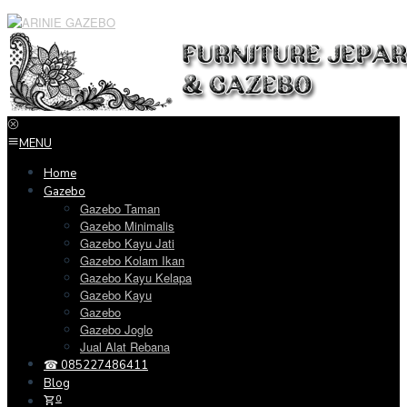
Loncat
ke
konten
MENU
Home
Gazebo
Gazebo Taman
Gazebo Minimalis
Gazebo Kayu Jati
Gazebo Kolam Ikan
Gazebo Kayu Kelapa
Gazebo Kayu
Gazebo
Gazebo Joglo
Jual Alat Rebana
☎ 085227486411
Blog
0