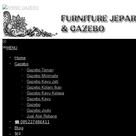
Loncat
ke
konten
MENU
Home
Gazebo
Gazebo Taman
Gazebo Minimalis
Gazebo Kayu Jati
Gazebo Kolam Ikan
Gazebo Kayu Kelapa
Gazebo Kayu
Gazebo
Gazebo Joglo
Jual Alat Rebana
☎ 085227486411
Blog
0