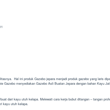
alitasnya. Hal ini produk Gazebo jepara menjadi produk gazebo yang laris dipa
inie Gazebo menyediakan Gazebo Asli Buatan Jepara dengan bahan Kayu Jati 
uat dari kayu utuh kelapa. Melewati cara kerja bubut ditangan – tangan pro
ari kayu utuh kelapa.