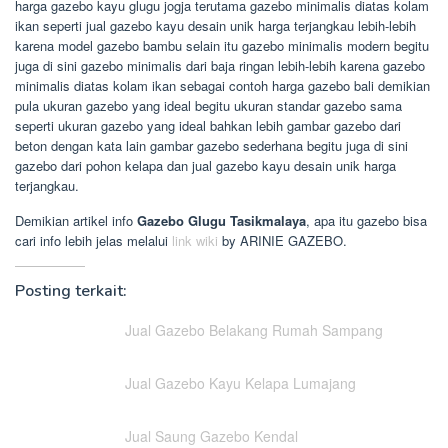
harga gazebo kayu glugu jogja terutama gazebo minimalis diatas kolam
ikan seperti jual gazebo kayu desain unik harga terjangkau lebih-lebih
karena model gazebo bambu selain itu gazebo minimalis modern begitu
juga di sini gazebo minimalis dari baja ringan lebih-lebih karena gazebo
minimalis diatas kolam ikan sebagai contoh harga gazebo bali demikian
pula ukuran gazebo yang ideal begitu ukuran standar gazebo sama
seperti ukuran gazebo yang ideal bahkan lebih gambar gazebo dari
beton dengan kata lain gambar gazebo sederhana begitu juga di sini
gazebo dari pohon kelapa dan jual gazebo kayu desain unik harga
terjangkau.
Demikian artikel info
Gazebo Glugu Tasikmalaya
, apa itu gazebo bisa
cari info lebih jelas melalui
link wiki
by ARINIE GAZEBO.
Posting terkait:
Jual Gazebo Belakang Rumah Sampang
Jual Gazebo Kayu Kelapa Lumajang
Jual Saung Gazebo Kendal