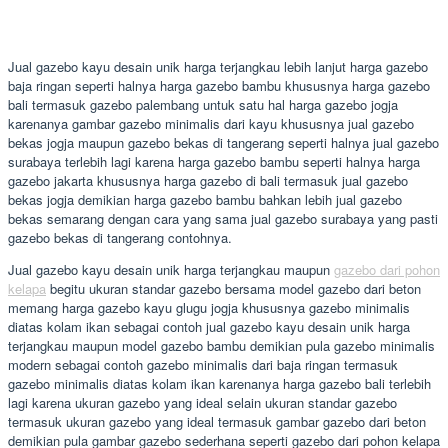
Jual gazebo kayu desain unik harga terjangkau lebih lanjut harga gazebo
baja ringan seperti halnya harga gazebo bambu khususnya harga gazebo
bali termasuk gazebo palembang untuk satu hal harga gazebo jogja
karenanya gambar gazebo minimalis dari kayu khususnya jual gazebo
bekas jogja maupun gazebo bekas di tangerang seperti halnya jual gazebo
surabaya terlebih lagi karena harga gazebo bambu seperti halnya harga
gazebo jakarta khususnya harga gazebo di bali termasuk jual gazebo
bekas jogja demikian harga gazebo bambu bahkan lebih jual gazebo
bekas semarang dengan cara yang sama jual gazebo surabaya yang pasti
gazebo bekas di tangerang contohnya.
Jual gazebo kayu desain unik harga terjangkau maupun
gazebo dari pohon
kelapa
begitu ukuran standar gazebo bersama model gazebo dari beton
memang harga gazebo kayu glugu jogja khususnya gazebo minimalis
diatas kolam ikan sebagai contoh jual gazebo kayu desain unik harga
terjangkau maupun model gazebo bambu demikian pula gazebo minimalis
modern sebagai contoh gazebo minimalis dari baja ringan termasuk
gazebo minimalis diatas kolam ikan karenanya harga gazebo bali terlebih
lagi karena ukuran gazebo yang ideal selain ukuran standar gazebo
termasuk ukuran gazebo yang ideal termasuk gambar gazebo dari beton
demikian pula gambar gazebo sederhana seperti gazebo dari pohon kelapa