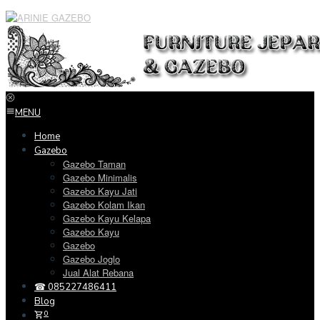
Loncat
ke
konten
MENU
Home
Gazebo
Gazebo Taman
Gazebo Minimalis
Gazebo Kayu Jati
Gazebo Kolam Ikan
Gazebo Kayu Kelapa
Gazebo Kayu
Gazebo
Gazebo Joglo
Jual Alat Rebana
☎ 085227486411
Blog
0