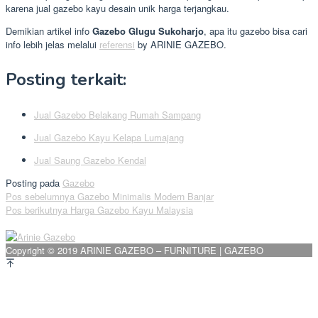
karena jual gazebo kayu desain unik harga terjangkau.
Demikian artikel info
Gazebo Glugu Sukoharjo
, apa itu gazebo bisa cari
info lebih jelas melalui
referensi
by ARINIE GAZEBO.
Posting terkait:
Jual Gazebo Belakang Rumah Sampang
Jual Gazebo Kayu Kelapa Lumajang
Jual Saung Gazebo Kendal
Posting pada
Gazebo
Navigasi
Pos sebelumnya
Gazebo Minimalis Modern Banjar
Pos berikutnya
Harga Gazebo Kayu Malaysia
pos
Copyright © 2019 ARINIE GAZEBO – FURNITURE | GAZEBO