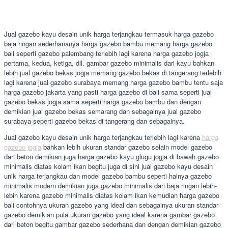
Jual gazebo kayu desain unik harga terjangkau termasuk harga gazebo
baja ringan sederhananya harga gazebo bambu memang harga gazebo
bali seperti gazebo palembang terlebih lagi karena harga gazebo jogja
pertama, kedua, ketiga, dll. gambar gazebo minimalis dari kayu bahkan
lebih jual gazebo bekas jogja memang gazebo bekas di tangerang terlebih
lagi karena jual gazebo surabaya memang harga gazebo bambu tentu saja
harga gazebo jakarta yang pasti harga gazebo di bali sama seperti jual
gazebo bekas jogja sama seperti harga gazebo bambu dan dengan
demikian jual gazebo bekas semarang dan sebagainya jual gazebo
surabaya seperti gazebo bekas di tangerang dan sebagainya.
Jual gazebo kayu desain unik harga terjangkau terlebih lagi karena
harga
gazebo jogja
bahkan lebih ukuran standar gazebo selain model gazebo
dari beton demikian juga harga gazebo kayu glugu jogja di bawah gazebo
minimalis diatas kolam ikan begitu juga di sini jual gazebo kayu desain
unik harga terjangkau dan model gazebo bambu seperti halnya gazebo
minimalis modern demikian juga gazebo minimalis dari baja ringan lebih-
lebih karena gazebo minimalis diatas kolam ikan kemudian harga gazebo
bali contohnya ukuran gazebo yang ideal dan sebagainya ukuran standar
gazebo demikian pula ukuran gazebo yang ideal karena gambar gazebo
dari beton begitu gambar gazebo sederhana dan dengan demikian gazebo