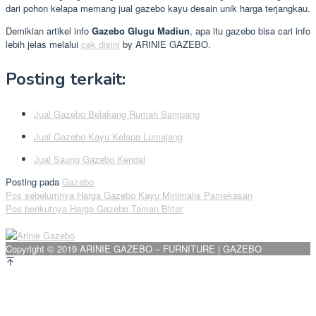
dari pohon kelapa memang jual gazebo kayu desain unik harga terjangkau.
Demikian artikel info
Gazebo Glugu Madiun
, apa itu gazebo bisa cari info
lebih jelas melalui
cek disini
by ARINIE GAZEBO.
Posting terkait:
Jual Gazebo Belakang Rumah Sampang
Jual Gazebo Kayu Kelapa Lumajang
Jual Saung Gazebo Kendal
Posting pada
Gazebo
Navigasi
Pos sebelumnya
Harga Gazebo Kayu Minimalis Pamekasan
Pos berikutnya
Harga Gazebo Taman Blitar
pos
Copyright © 2019 ARINIE GAZEBO – FURNITURE | GAZEBO