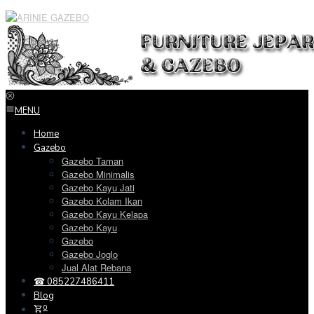
Loncat
ke
konten
MENU
Home
Gazebo
Gazebo Taman
Gazebo Minimalis
Gazebo Kayu Jati
Gazebo Kolam Ikan
Gazebo Kayu Kelapa
Gazebo Kayu
Gazebo
Gazebo Joglo
Jual Alat Rebana
☎ 085227486411
Blog
0