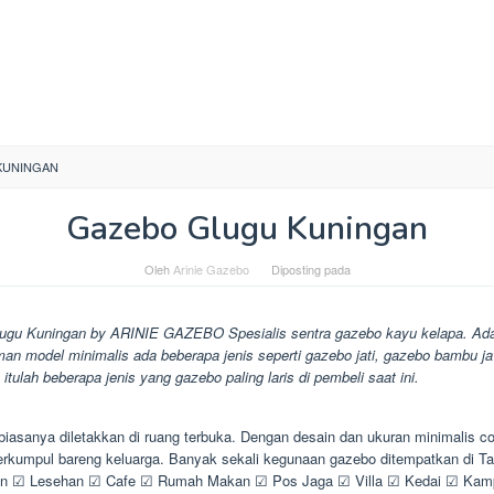
KUNINGAN
Gazebo Glugu Kuningan
Oleh
Arinie Gazebo
Diposting pada
ugu Kuningan by ARINIE GAZEBO Spesialis sentra gazebo kayu kelapa. Ada
an model minimalis ada beberapa jenis seperti gazebo jati, gazebo bambu j
 itulah beberapa jenis yang gazebo paling laris di pembeli saat ini.
iasanya diletakkan di ruang terbuka. Dengan desain dan ukuran minimalis co
erkumpul bareng keluarga. Banyak sekali kegunaan gazebo ditempatkan di 
 ☑ Lesehan ☑ Cafe ☑ Rumah Makan ☑ Pos Jaga ☑ Villa ☑ Kedai ☑ Kam