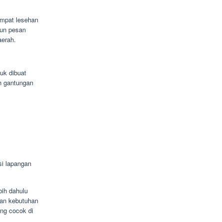
mpat lesehan
pun pesan
aerah.
uk dibuat
h gantungan
i lapangan
bih dahulu
kan kebutuhan
ing cocok di