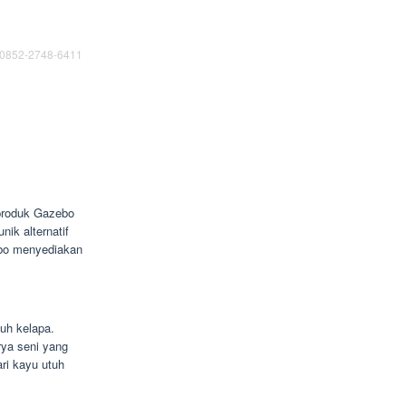
 0852-2748-6411
 produk Gazebo
nik alternatif
ebo menyediakan
uh kelapa.
rya seni yang
ari kayu utuh