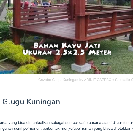
Gazebo Glugu Kuningan by ARINIE GAZEBO √ Spesialis G
 Glugu Kuningan
area yang bisa dimanfaatkan sebagai sumber dari suasana alami diluar rum
angunan semi permanent berbentuk menyerupai rumah yang biasa diletakkan 