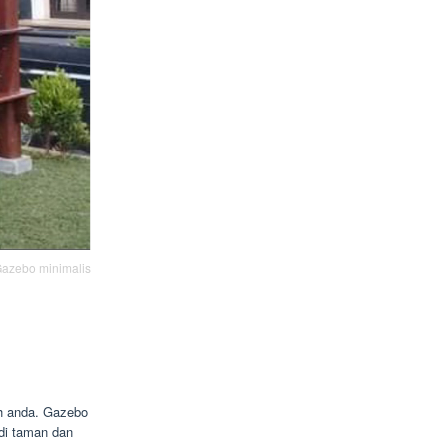
azebo minimalis
ah anda. Gazebo
di taman dan