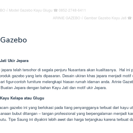
ARINIE GAZEBO √ Gambar Gazebo Kayu Jati ☎
Gazebo
Jati Ukir Jepara
e jepara telah tersohor di segala penjuru Nusantara akan kualitasnya. Hal ini
produk gazebo yang laris dipasaran. Desain ukiran khas jepara menjadi motif u
ari figur-contoh furniture melengkapi hiasan rumah idaman anda. Arinie Gaz
 Buatan Jepara dengan bahan Kayu Jati dan motif ukir Jepara.
Kayu Kelapa atau Glugu
cam gazebo ini yang berlokasi pada tiang penyangganya terbuat dari kayu ut
sanaan bubut ditangan – tangan professional yang berpengalaman menjadi ka
tu. Tipe Saung ini diyakini lebih awet dan harga terjangkau karena terbuat d