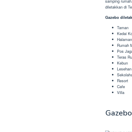
samping rumah.
diletakkan di 
Gazebo dileta
Taman
Kedai Ko
Halama
Rumah 
Pos Jag
Teras R
Kebun
Lesehan
Sekolah
Resort
Cafe
Villa
Gazebo