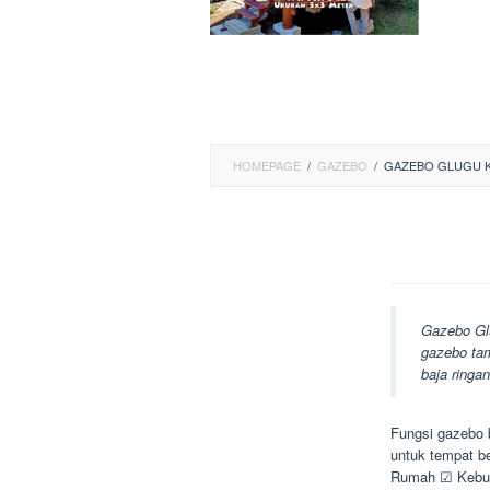
HOMEPAGE
/
GAZEBO
/
GAZEBO GLUGU 
Gazebo Gl
gazebo tam
baja ringan
Fungsi gazebo b
untuk tempat b
Rumah ☑ Kebun