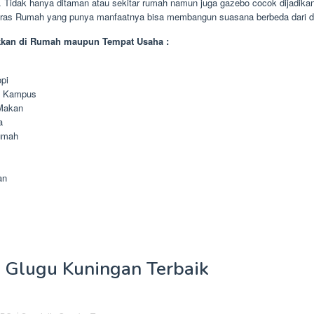
 Tidak hanya ditaman atau sekitar rumah namun juga gazebo cocok dijadikan
Teras Rumah yang punya manfaatnya bisa membangun suasana berbeda dari d
kkan di Rumah maupun Tempat Usaha :
pi
n Kampus
Makan
a
umah
an
 Glugu Kuningan Terbaik