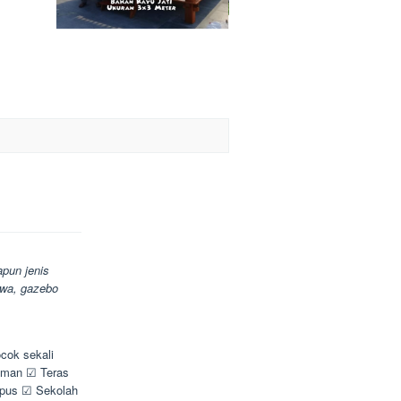
pun jenis
awa, gazebo
cok sekali
Taman ☑ Teras
pus ☑ Sekolah