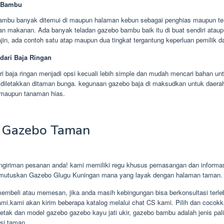
 Bambu
ambu banyak ditemui di maupun halaman kebun sebagai penghias maupun te
an makanan. Ada banyak teladan gazebo bambu baik itu di buat sendiri atau
jin, ada contoh satu atap maupun dua tingkat tergantung keperluan pemilik d
dari Baja Ringan
i baja ringan menjadi opsi kecuali lebih simple dan mudah mencari bahan unt
diletakkan ditaman bunga. kegunaan gazebo baja di maksudkan untuk daera
maupun tanaman hias.
 Gazebo Taman
giriman pesanan anda! kami memiliki regu khusus pemasangan dan informas
emutuskan Gazebo Glugu Kuningan mana yang layak dengan halaman taman.
embeli atau memesan, jika anda masih kebingungan bisa berkonsultasi terle
mi.kami akan kirim beberapa katalog melalui chat CS kami. Pilih dan cocok
tak dan model gazebo gazebo kayu jati ukir, gazebo bambu adalah jenis pal
asi taman.