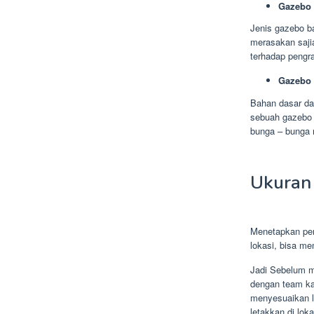
Gazebo
Jenis gazebo b
merasakan saji
terhadap pengra
Gazebo 
Bahan dasar dar
sebuah gazebo 
bunga – bunga 
Ukuran
Menetapkan pen
lokasi, bisa m
Jadi Sebelum m
dengan team ka
menyesuaikan le
letakkan di lok