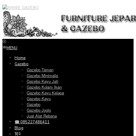
Loncat
ke
konten
MENU
Home
Gazebo
Gazebo Taman
Gazebo Minimalis
Gazebo Kayu Jati
Gazebo Kolam Ikan
Gazebo Kayu Kelapa
Gazebo Kayu
Gazebo
Gazebo Joglo
Jual Alat Rebana
☎ 085227486411
Blog
0