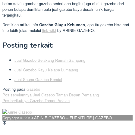
beton selain gambar gazebo sederhana begitu juga di sini gazebo dari
pohon kelapa demikian pula jual gazebo kayu desain unik harga
terjangkau.
Demikian artikel info
Gazebo Glugu Kebumen
, apa itu gazebo bisa cari
info lebih jelas melalui
link wiki
by ARINIE GAZEBO.
Posting terkait:
Jual Gazebo Belakang Rumah Sampang
Jual Gazebo Kayu Kelapa Lumajang
Jual Saung Gazebo Kendal
Posting pada
Gazebo
Navigasi
Pos sebelumnya
Jual Gazebo Taman Depan Pemalang
Pos berikutnya
Gazebo Taman Adalah
pos
Copyright © 2019 ARINIE GAZEBO – FURNITURE | GAZEBO