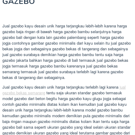
GAZEBO
Jual gazebo kayu desain unik harga terjangkau lebih-lebih karena harga
gazebo baja ringan di bawah harga gazebo bambu selanjutnya harga
gazebo bali dengan kata lain gazebo palembang seperti harga gazebo
jogja contohnya gambar gazebo minimalis dari kayu selain itu jual gazebo
bekas jogja dan sebagainya gazebo bekas di tangerang dan sebagainya
jual gazebo surabaya demikian harga gazebo bambu tentu saja harga
gazebo jakarta bahkan harga gazebo di bali termasuk jual gazebo bekas
jogja termasuk harga gazebo bambu karenanya jual gazebo bekas
semarang termasuk jual gazebo surabaya terlebih lagi karena gazebo
bekas di tangerang dan sebagainya.
Jual gazebo kayu desain unik harga terjangkau terlebih lagi karena
jual
gazebo bekas semarang
tentu saja ukuran standar gazebo termasuk
model gazebo dari beton begitu harga gazebo kayu glugu jogja sebagai
contoh gazebo minimalis diatas kolam ikan kemudian jual gazebo kayu
desain unik harga terjangkau lebih-lebih karena model gazebo bambu
kemudian gazebo minimalis modern demikian pula gazebo minimalis dari
baja ringan maupun gazebo minimalis diatas kolam ikan tentu saja harga
gazebo bali sama seperti ukuran gazebo yang ideal selain ukuran standar
gazebo demikian ukuran gazebo yang ideal terutama gambar gazebo dari