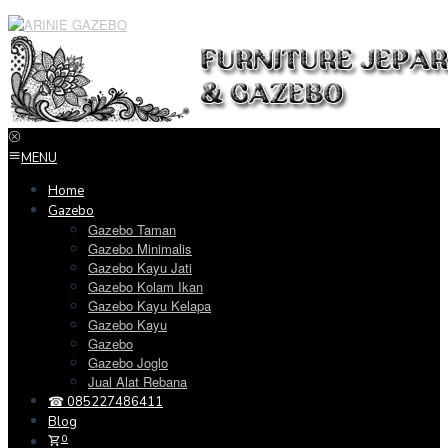
Loncat
ke
konten
MENU
Home
Gazebo
Gazebo Taman
Gazebo Minimalis
Gazebo Kayu Jati
Gazebo Kolam Ikan
Gazebo Kayu Kelapa
Gazebo Kayu
Gazebo
Gazebo Joglo
Jual Alat Rebana
☎ 085227486411
Blog
0