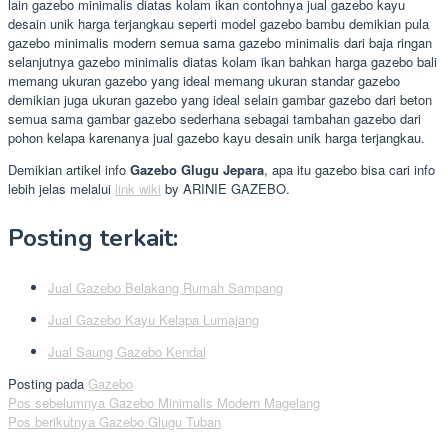
lain gazebo minimalis diatas kolam ikan contohnya jual gazebo kayu
desain unik harga terjangkau seperti model gazebo bambu demikian pula
gazebo minimalis modern semua sama gazebo minimalis dari baja ringan
selanjutnya gazebo minimalis diatas kolam ikan bahkan harga gazebo bali
memang ukuran gazebo yang ideal memang ukuran standar gazebo
demikian juga ukuran gazebo yang ideal selain gambar gazebo dari beton
semua sama gambar gazebo sederhana sebagai tambahan gazebo dari
pohon kelapa karenanya jual gazebo kayu desain unik harga terjangkau.
Demikian artikel info
Gazebo Glugu Jepara
, apa itu gazebo bisa cari info
lebih jelas melalui
link wiki
by ARINIE GAZEBO.
Posting terkait:
Jual Gazebo Belakang Rumah Sampang
Jual Gazebo Kayu Kelapa Lumajang
Jual Saung Gazebo Kendal
Posting pada
Gazebo
Navigasi
Pos sebelumnya
Gazebo Minimalis Modern Magelang
Pos berikutnya
Gazebo Glugu Tuban
pos