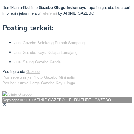
Demikian artikel info
Gazebo Glugu Indramayu
, apa itu gazebo bisa cari
info lebih jelas melalui
referensi
by ARINIE GAZEBO.
Posting terkait:
Jual Gazebo Belakang Rumah Sampang
Jual Gazebo Kayu Kelapa Lumajang
Jual Saung Gazebo Kendal
Posting pada
Gazebo
Navigasi
Pos sebelumnya
Photo Gazebo Minimalis
Pos berikutnya
Harga Gazebo Kayu Jogja
pos
Copyright © 2019 ARINIE GAZEBO – FURNITURE | GAZEBO