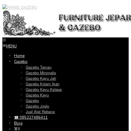
Loncat
ke
konten
MENU
Home
Gazebo
Gazebo Taman
Gazebo Minimalis
Gazebo Kayu Jati
Gazebo Kolam Ikan
Gazebo Kayu Kelapa
Gazebo Kayu
Gazebo
Gazebo Joglo
Jual Alat Rebana
☎ 085227486411
Blog
0