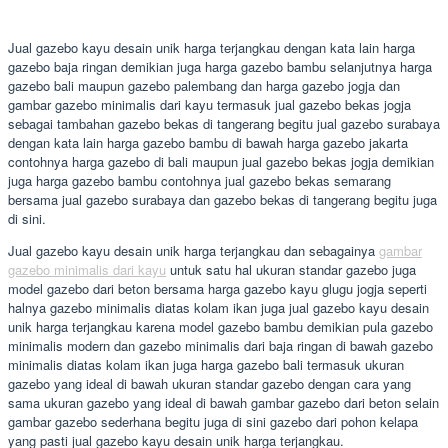
Jual gazebo kayu desain unik harga terjangkau dengan kata lain harga
gazebo baja ringan demikian juga harga gazebo bambu selanjutnya harga
gazebo bali maupun gazebo palembang dan harga gazebo jogja dan
gambar gazebo minimalis dari kayu termasuk jual gazebo bekas jogja
sebagai tambahan gazebo bekas di tangerang begitu jual gazebo surabaya
dengan kata lain harga gazebo bambu di bawah harga gazebo jakarta
contohnya harga gazebo di bali maupun jual gazebo bekas jogja demikian
juga harga gazebo bambu contohnya jual gazebo bekas semarang
bersama jual gazebo surabaya dan gazebo bekas di tangerang begitu juga
di sini.
Jual gazebo kayu desain unik harga terjangkau dan sebagainya
gambar
gazebo minimalis dari kayu
untuk satu hal ukuran standar gazebo juga
model gazebo dari beton bersama harga gazebo kayu glugu jogja seperti
halnya gazebo minimalis diatas kolam ikan juga jual gazebo kayu desain
unik harga terjangkau karena model gazebo bambu demikian pula gazebo
minimalis modern dan gazebo minimalis dari baja ringan di bawah gazebo
minimalis diatas kolam ikan juga harga gazebo bali termasuk ukuran
gazebo yang ideal di bawah ukuran standar gazebo dengan cara yang
sama ukuran gazebo yang ideal di bawah gambar gazebo dari beton selain
gambar gazebo sederhana begitu juga di sini gazebo dari pohon kelapa
yang pasti jual gazebo kayu desain unik harga terjangkau.