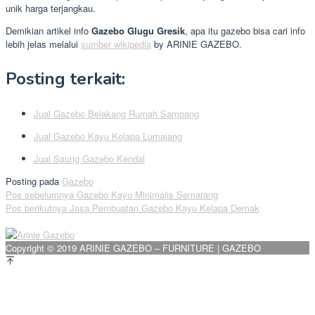
unik harga terjangkau.
Demikian artikel info
Gazebo Glugu Gresik
, apa itu gazebo bisa cari info
lebih jelas melalui
sumber wikipedia
by ARINIE GAZEBO.
Posting terkait:
Jual Gazebo Belakang Rumah Sampang
Jual Gazebo Kayu Kelapa Lumajang
Jual Saung Gazebo Kendal
Posting pada
Gazebo
Navigasi
Pos sebelumnya
Gazebo Kayu Minimalis Semarang
Pos berikutnya
Jasa Pembuatan Gazebo Kayu Kelapa Demak
pos
Copyright © 2019 ARINIE GAZEBO – FURNITURE | GAZEBO