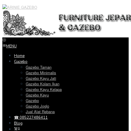
Loncat
ke
konten
MENU
Home
Gazebo
Gazebo Taman
Gazebo Minimalis
Gazebo Kayu Jati
Gazebo Kolam Ikan
Gazebo Kayu Kelapa
Gazebo Kayu
Gazebo
Gazebo Joglo
Jual Alat Rebana
☎ 085227486411
Blog
0