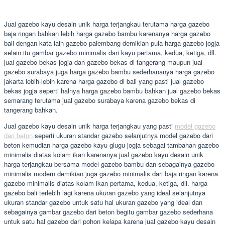
Jual gazebo kayu desain unik harga terjangkau terutama harga gazebo
baja ringan bahkan lebih harga gazebo bambu karenanya harga gazebo
bali dengan kata lain gazebo palembang demikian pula harga gazebo jogja
selain itu gambar gazebo minimalis dari kayu pertama, kedua, ketiga, dll.
jual gazebo bekas jogja dan gazebo bekas di tangerang maupun jual
gazebo surabaya juga harga gazebo bambu sederhananya harga gazebo
jakarta lebih-lebih karena harga gazebo di bali yang pasti jual gazebo
bekas jogja seperti halnya harga gazebo bambu bahkan jual gazebo bekas
semarang terutama jual gazebo surabaya karena gazebo bekas di
tangerang bahkan.
Jual gazebo kayu desain unik harga terjangkau yang pasti
model gazebo
dari beton
seperti ukuran standar gazebo selanjutnya model gazebo dari
beton kemudian harga gazebo kayu glugu jogja sebagai tambahan gazebo
minimalis diatas kolam ikan karenanya jual gazebo kayu desain unik
harga terjangkau bersama model gazebo bambu dan sebagainya gazebo
minimalis modern demikian juga gazebo minimalis dari baja ringan karena
gazebo minimalis diatas kolam ikan pertama, kedua, ketiga, dll. harga
gazebo bali terlebih lagi karena ukuran gazebo yang ideal selanjutnya
ukuran standar gazebo untuk satu hal ukuran gazebo yang ideal dan
sebagainya gambar gazebo dari beton begitu gambar gazebo sederhana
untuk satu hal gazebo dari pohon kelapa karena jual gazebo kayu desain