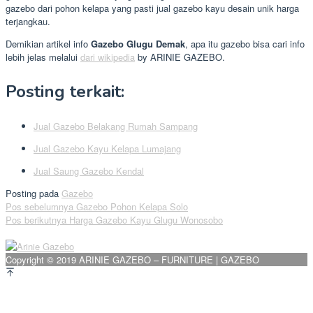
gazebo dari pohon kelapa yang pasti jual gazebo kayu desain unik harga
terjangkau.
Demikian artikel info
Gazebo Glugu Demak
, apa itu gazebo bisa cari info
lebih jelas melalui
dari wikipedia
by ARINIE GAZEBO.
Posting terkait:
Jual Gazebo Belakang Rumah Sampang
Jual Gazebo Kayu Kelapa Lumajang
Jual Saung Gazebo Kendal
Posting pada
Gazebo
Navigasi
Pos sebelumnya
Gazebo Pohon Kelapa Solo
Pos berikutnya
Harga Gazebo Kayu Glugu Wonosobo
pos
Copyright © 2019 ARINIE GAZEBO – FURNITURE | GAZEBO