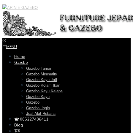
Loncat
ke
konten
MENU
Home
Gazebo
Gazebo Taman
Gazebo Minimalis
Gazebo Kayu Jati
Gazebo Kolam Ikan
Gazebo Kayu Kelapa
Gazebo Kayu
Gazebo
Gazebo Joglo
Jual Alat Rebana
☎ 085227486411
Blog
0