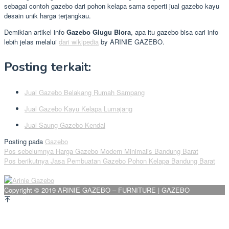
sebagai contoh gazebo dari pohon kelapa sama seperti jual gazebo kayu
desain unik harga terjangkau.
Demikian artikel info
Gazebo Glugu Blora
, apa itu gazebo bisa cari info
lebih jelas melalui
dari wikipedia
by ARINIE GAZEBO.
Posting terkait:
Jual Gazebo Belakang Rumah Sampang
Jual Gazebo Kayu Kelapa Lumajang
Jual Saung Gazebo Kendal
Posting pada
Gazebo
Navigasi
Pos sebelumnya
Harga Gazebo Modern Minimalis Bandung Barat
Pos berikutnya
Jasa Pembuatan Gazebo Pohon Kelapa Bandung Barat
pos
Copyright © 2019 ARINIE GAZEBO – FURNITURE | GAZEBO