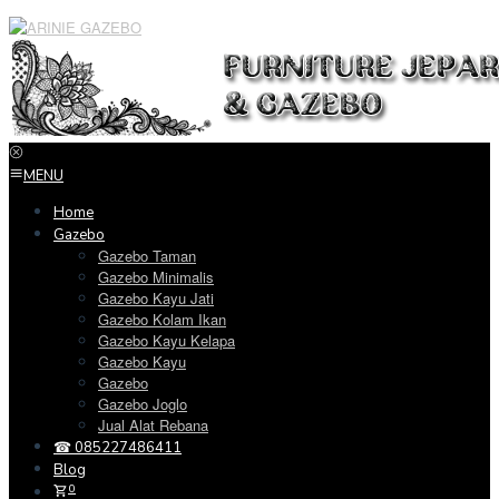
Loncat
ke
konten
MENU
Home
Gazebo
Gazebo Taman
Gazebo Minimalis
Gazebo Kayu Jati
Gazebo Kolam Ikan
Gazebo Kayu Kelapa
Gazebo Kayu
Gazebo
Gazebo Joglo
Jual Alat Rebana
☎ 085227486411
Blog
0