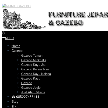
Loncat
ke
konten
MENU
Home
Gazebo
Gazebo Taman
Gazebo Minimalis
Gazebo Kayu Jati
Gazebo Kolam Ikan
Gazebo Kayu Kelapa
Gazebo Kayu
Gazebo
Gazebo Joglo
Jual Alat Rebana
☎ 085227486411
Blog
0