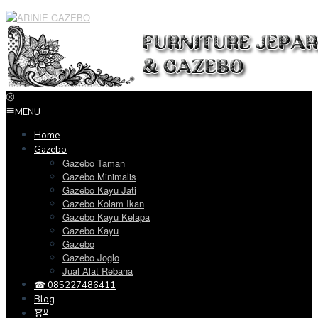
Loncat
ke
konten
MENU
Home
Gazebo
Gazebo Taman
Gazebo Minimalis
Gazebo Kayu Jati
Gazebo Kolam Ikan
Gazebo Kayu Kelapa
Gazebo Kayu
Gazebo
Gazebo Joglo
Jual Alat Rebana
☎ 085227486411
Blog
0