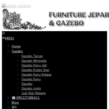
Loncat
ke
konten
MENU
Home
Gazebo
Gazebo Taman
Gazebo Minimalis
Gazebo Kayu Jati
Gazebo Kolam Ikan
Gazebo Kayu Kelapa
Gazebo Kayu
Gazebo
Gazebo Joglo
Jual Alat Rebana
☎ 085227486411
Blog
0