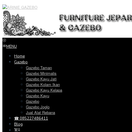
Loncat
ke
konten
MENU
Home
Gazebo
Gazebo Taman
Gazebo Minimalis
Gazebo Kayu Jati
Gazebo Kolam Ikan
Gazebo Kayu Kelapa
Gazebo Kayu
Gazebo
Gazebo Joglo
Jual Alat Rebana
☎ 085227486411
Blog
0