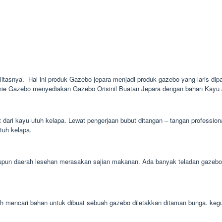
alitasnya. Hal ini produk Gazebo jepara menjadi produk gazebo yang laris dip
nie Gazebo menyediakan Gazebo Orisinil Buatan Jepara dengan bahan Kayu Ja
t dari kayu utuh kelapa. Lewat pengerjaan bubut ditangan – tangan professi
utuh kelapa.
un daerah lesehan merasakan sajian makanan. Ada banyak teladan gazebo ba
mudah mencari bahan untuk dibuat sebuah gazebo diletakkan ditaman bunga. 