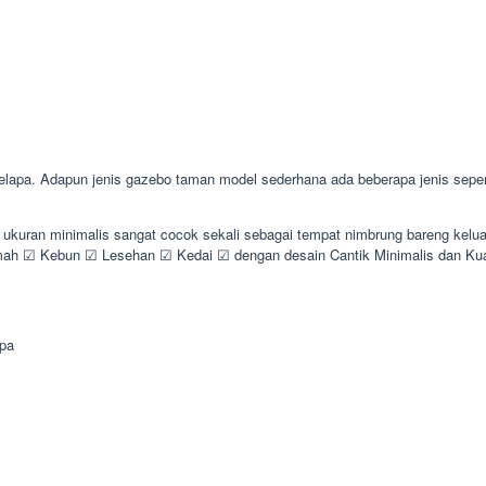
pa. Adapun jenis gazebo taman model sederhana ada beberapa jenis seperti
n ukuran minimalis sangat cocok sekali sebagai tempat nimbrung bareng kel
h ☑ Kebun ☑ Lesehan ☑ Kedai ☑ dengan desain Cantik Minimalis dan Ku
pa