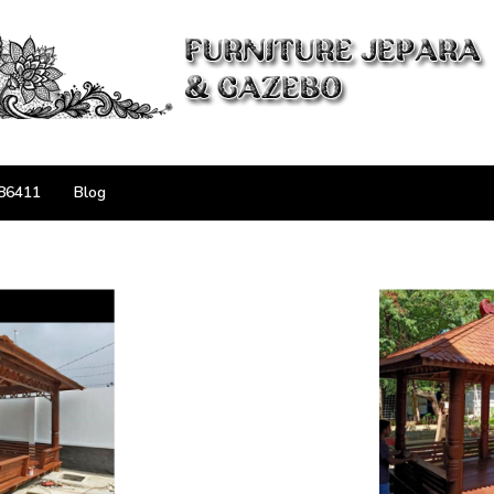
86411
Blog