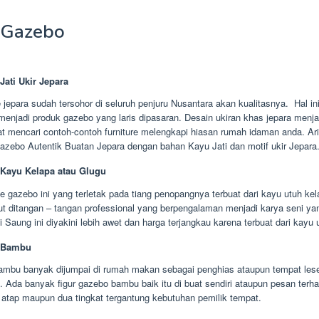
Gazebo
Jati Ukir Jepara
e jepara sudah tersohor di seluruh penjuru Nusantara akan kualitasnya. Hal in
enjadi produk gazebo yang laris dipasaran. Desain ukiran khas jepara menjad
at mencari contoh-contoh furniture melengkapi hiasan rumah idaman anda. Ar
zebo Autentik Buatan Jepara dengan bahan Kayu Jati dan motif ukir Jepara
Kayu Kelapa atau Glugu
e gazebo ini yang terletak pada tiang penopangnya terbuat dari kayu utuh kel
ut ditangan – tangan professional yang berpengalaman menjadi karya seni y
i Saung ini diyakini lebih awet dan harga terjangkau karena terbuat dari kayu 
 Bambu
ambu banyak dijumpai di rumah makan sebagai penghias ataupun tempat les
 Ada banyak figur gazebo bambu baik itu di buat sendiri ataupun pesan terha
 atap maupun dua tingkat tergantung kebutuhan pemilik tempat.