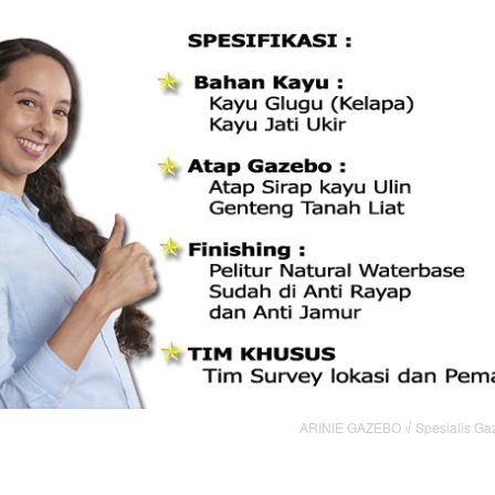
ARINIE GAZEBO √ Spesialis Ga