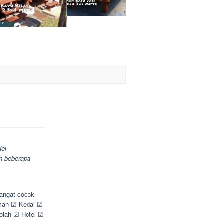
el
ah beberapa
sangat cocok
aman ☑ Kedai ☑
lah ☑ Hotel ☑