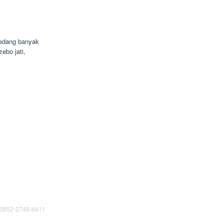
edang banyak
ebo jati,
 0852-2748-6411