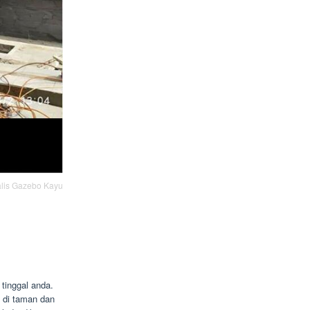
lis Gazebo Kayu
tinggal anda.
 di taman dan