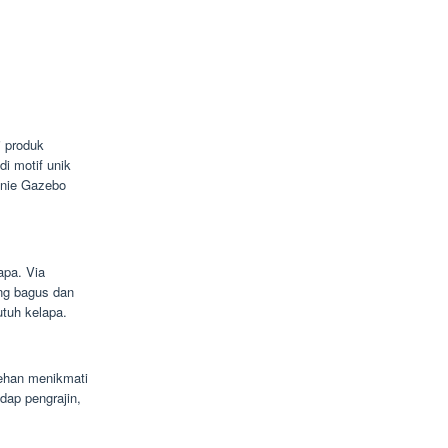
i produk
i motif unik
inie Gazebo
.
apa. Via
ang bagus dan
utuh kelapa.
ehan menikmati
dap pengrajin,