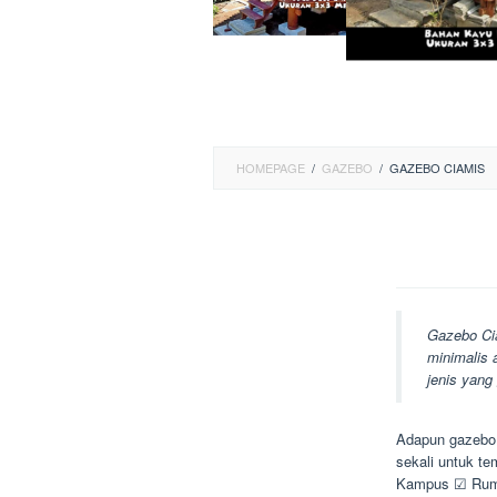
HOMEPAGE
/
GAZEBO
/
GAZEBO CIAMIS
Gazebo Ci
minimalis 
jenis yang
Adapun gazebo 
sekali untuk t
Kampus ☑ Ruma