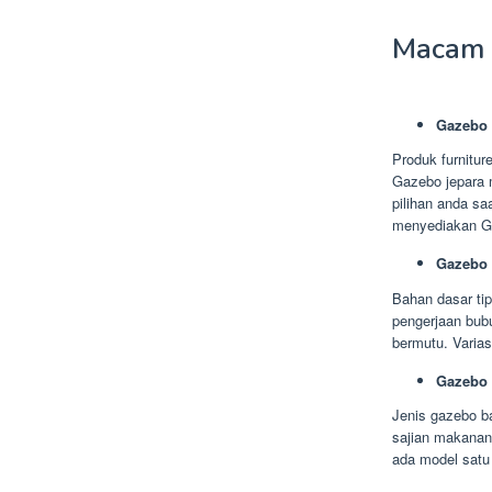
Macam 
Gazebo 
Produk furnitur
Gazebo jepara m
pilihan anda sa
menyediakan Ga
Gazebo 
Bahan dasar tip
pengerjaan bub
bermutu. Varias
Gazebo
Jenis gazebo b
sajian makanan.
ada model satu