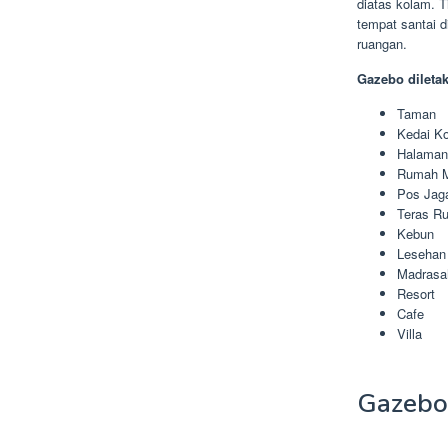
diatas kolam. 
tempat santai 
ruangan.
Gazebo dileta
Taman
Kedai Ko
Halama
Rumah 
Pos Jag
Teras R
Kebun
Lesehan
Madrasa
Resort
Cafe
Villa
Gazebo