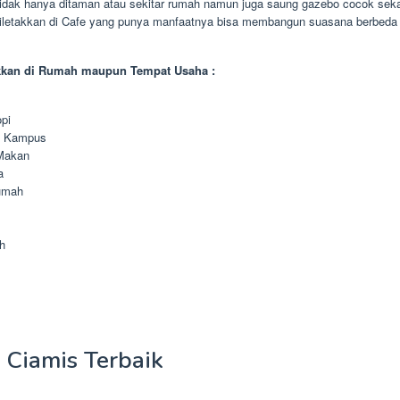
Tidak hanya ditaman atau sekitar rumah namun juga saung gazebo cocok sekal
diletakkan di Cafe yang punya manfaatnya bisa membangun suasana berbeda 
kkan di Rumah maupun Tempat Usaha :
pi
n Kampus
Makan
a
umah
h
 Ciamis Terbaik