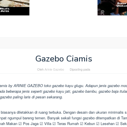
Gazebo Ciamis
Oleh
Arinie Gazebo
Diposting pada
amis by ARINIE GAZEBO toko gazebo kayu glugu. Adapun jenis gazebo mod
ada beberapa jenis seperti gazebo kayu jati, gazebo bambu, gazebo baja itul
 gazebo paling laris di pesan sekarang.
biasanya diletakkan di ruang terbuka. Dengan desain dan ukuran minimalis 
empat ngumpul bareng temen. Banyak sekali fungsi gazebo ditempatkan di T
h Makan ☑ Pos Jaga ☑ Villa ☑ Teras Rumah ☑ Kebun ☑ Lesehan ☑ Seko